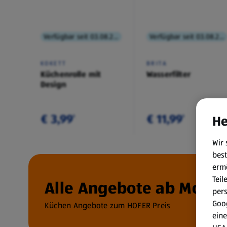
Verfügbar seit 03.08.2026
Verfügbar seit 03.08.2026
KOKETT
BRITA
Küchenrolle mit
Wasserfilter
Design
€ 3,99
€ 11,99
He
¹
¹
Wir 
best
erm
Teil
Alle Angebote ab Montag
per
Goog
Küchen Angebote zum HOFER Preis
eine