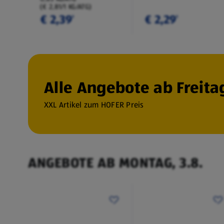
(€ 2,81/1 KG/ATG)
€ 2,39
€ 2,29
¹
¹
Alle Angebote ab Freitag
XXL Artikel zum HOFER Preis
ANGEBOTE AB MONTAG, 3.8.