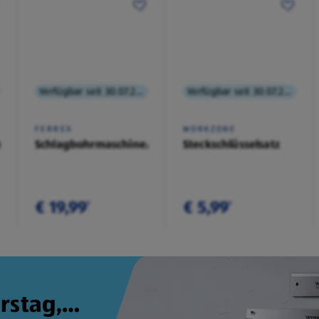
Verfügbar seit 30.07.2026
Verfügbar seit 30.07.2026
FERREX
WORKZONE
angen-
Schlagbohrmaschine/Stichsäge
Steckschlüsselsatz
€ 19,99
€ 5,99
¹
¹
rstag,