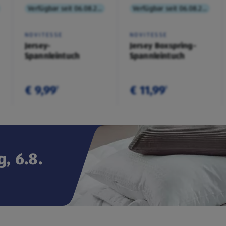
Verfügbar seit 06.08.2026
Verfügbar seit 06.08.2026
NOVITESSE
NOVITESSE
Jersey-
Jersey Boxspring-
Spannleintuch
Spannleintuch
€ 9,99
€ 11,99
¹
¹
, 6.8.