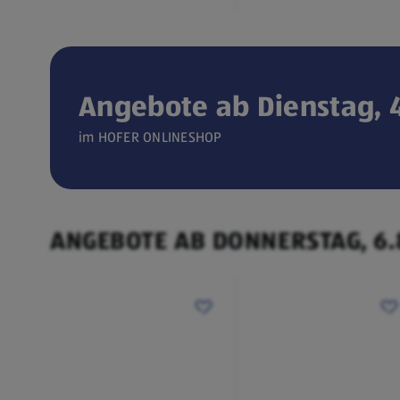
Angebote ab Dienstag, 4
Verfügbar seit 04.08.2026
im HOFER ONLINESHOP
ONLINESHOP
CEEM
(öffnet in einem neuen Tab)
Weintemperierschrank
ANGEBOTE AB DONNERSTAG, 6.
€ 449,00
¹