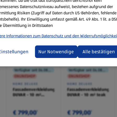
kommen. Da die USA laut Europäischem Gerichtshof kein
emessenes Datenschutzniveau aufweist, bestehen aufgrund der
mittlung Risiken (Zugriff auf Daten durch US-Behörden, fehlende
tsbehelfe). Ihr Einwilligung umfasst gemäß Art. 49 Abs. 1 lit. a D
e Übermittlung in Drittstaaten
ere Informationen zum Datenschutz und den Widerrufsmöglichkei
Einstellungen
Nur Notwendige
Alle bestätigen
Verfügbar seit 04.08.2026
Verfügbar seit 04.08.2026
ONLINESHOP
ONLINESHOP
HOME DELUXE
HOME DELUXE
Fassadenverkleidung
Fassadenverkleidung
DUVAR - 10 m²
DUVAR - 10 m² teak
anthrazit
€ 799,00
€ 799,00
¹
¹