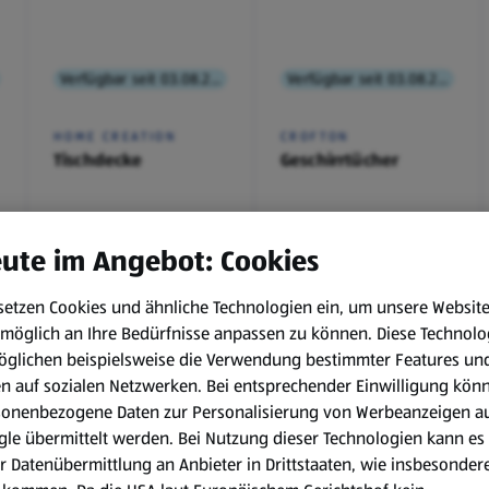
Verfügbar seit 03.08.2026
Verfügbar seit 03.08.2026
HOME CREATION
CROFTON
Tischdecke
Geschirrtücher
€ 2,99
€ 3,49
ute im Angebot: Cookies
¹
¹
setzen Cookies und ähnliche Technologien ein, um unsere Websit
möglich an Ihre Bedürfnisse anpassen zu können.
Diese Technolo
öglichen beispielsweise die Verwendung bestimmter Features un
en auf sozialen Netzwerken. Bei entsprechender Einwilligung kön
, 3.8.
sonenbezogene Daten zur Personalisierung von Werbeanzeigen a
le übermittelt werden. Bei Nutzung dieser Technologien kann es
r Datenübermittlung an Anbieter in Drittstaaten, wie insbesondere