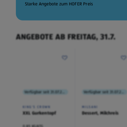
30.7.
Starke Angebote zum HOFER Preis
ANGEBOTE AB FREITAG, 31.7.
Verfügbar seit 31.07.2026
Verfügbar seit 31.07.2026
KING'S CROWN
MILSANI
XXL Gurkentopf
Dessert, Milchreis
0,85 KG/ATG