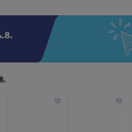
.8.
8.