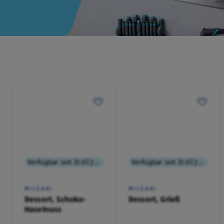
Verfügbar seit 31.07.2026
Verfügbar seit 31.07.2026
MILSANI
MILSANI
Dessert, Schoko-
Dessert, Grieß
Haselnuss