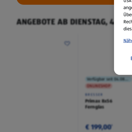
USA 
ang
Über
ANGEBOTE AB DIENSTAG, 4.8.
Rech
dies
Näh
Verfügbar seit 04.08.2026
ONLINESHOP
BRESSER
Primax 8x56
Fernglas
€ 199,00
¹