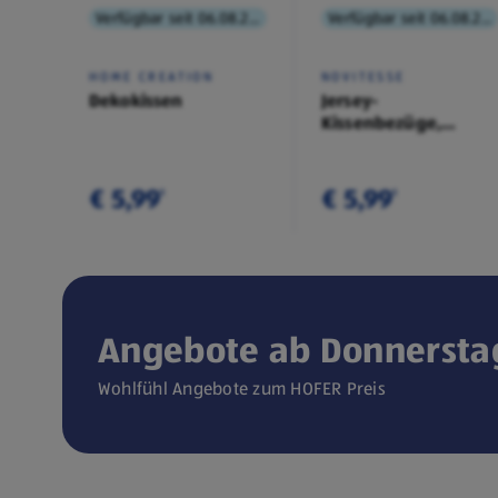
Verfügbar seit 06.08.2026
Verfügbar seit 06.08.2026
HOME CREATION
NOVITESSE
Dekokissen
Jersey-
Kissenbezüge,
Doppelpkg.
€ 5,99
€ 5,99
¹
¹
Angebote ab Donnerstag
Wohlfühl Angebote zum HOFER Preis