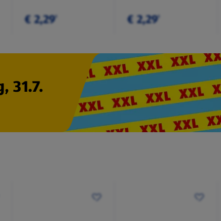
€ 2,29
€ 2,29
¹
¹
, 31.7.