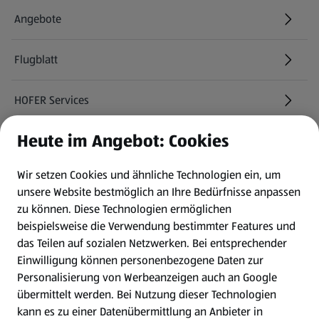
Angebote
Flugblatt
HOFER Services
Heute im Angebot: Cookies
Newsletter
Wir setzen Cookies und ähnliche Technologien ein, um
WhatsApp
unsere Website bestmöglich an Ihre Bedürfnisse anpassen
zu können.
Diese Technologien ermöglichen
Gewinnspiele
beispielsweise die Verwendung bestimmter Features und
das Teilen auf sozialen Netzwerken. Bei entsprechender
Einwilligung können personenbezogene Daten zur
Mein HOFER. Meine Einkäufe.
Personalisierung von Werbeanzeigen auch an Google
übermittelt werden. Bei Nutzung dieser Technologien
Meine Meinung. Mein HOFER.
kann es zu einer Datenübermittlung an Anbieter in