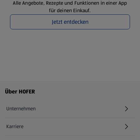
Alle Angebote, Rezepte und Funktionen in einer App
für deinen Einkauf.
Jetzt entdecken
Fußzeilenmenü - weitere Links
Über HOFER
Unternehmen
Karriere
(öffnet in einem neuen Tab)