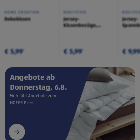
HOME CREATION
NOVITESSE
NOVITE
Dekokissen
Jersey-
Jersey-
Kissenbezüge,
Spannl
Doppelpkg.
€ 5,99
€ 5,99
€ 9,9
¹
¹
Angebote ab
Donnerstag, 6.8.
Wohlfühl Angebote zum
HOFER Preis