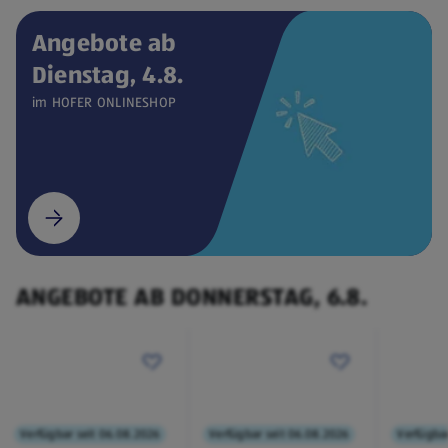
Angebote ab
Dienstag, 4.8.
Verfügbar seit 04.08.2026
ONLINESHOP
im HOFER ONLINESHOP
CEEM
Weintemperierschrank
€ 449,00
¹
(öffnet in einem neuen Tab)
ANGEBOTE AB DONNERSTAG, 6.8.
Verfügbar seit 06.08.2026
Verfügbar seit 06.08.2026
Verfügbar