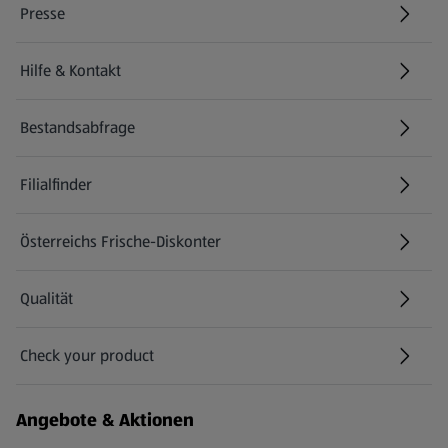
Presse
Hilfe & Kontakt
(öffnet in einem neuen Tab)
Bestandsabfrage
(öffnet in einem neuen Tab)
Filialfinder
Österreichs Frische-Diskonter
Qualität
Check your product
(öffnet in einem neuen Tab)
Angebote & Aktionen