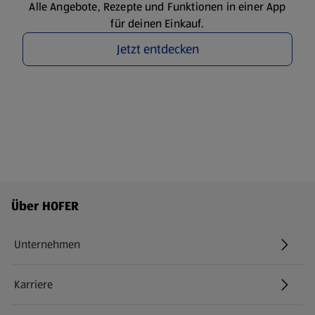
Alle Angebote, Rezepte und Funktionen in einer App
für deinen Einkauf.
Jetzt entdecken
Fußzeilenmenü - weitere Links
Über HOFER
Unternehmen
Karriere
(öffnet in einem neuen Tab)