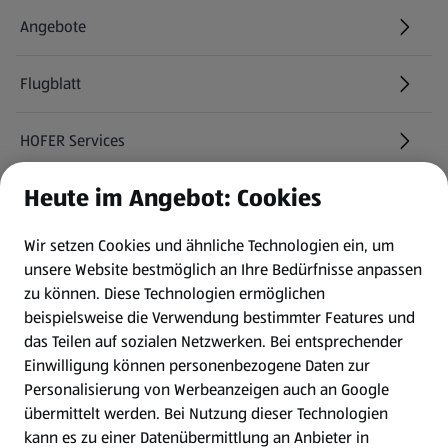
Angebote
Flugblatt
HOFER Services
Heute im Angebot: Cookies
Newsletter
Wir setzen Cookies und ähnliche Technologien ein, um
WhatsApp
unsere Website bestmöglich an Ihre Bedürfnisse anpassen
zu können.
Diese Technologien ermöglichen
Gewinnspiele
beispielsweise die Verwendung bestimmter Features und
das Teilen auf sozialen Netzwerken. Bei entsprechender
Einwilligung können personenbezogene Daten zur
Mein HOFER. Meine Einkäufe.
Personalisierung von Werbeanzeigen auch an Google
übermittelt werden. Bei Nutzung dieser Technologien
Meine Meinung. Mein HOFER.
kann es zu einer Datenübermittlung an Anbieter in