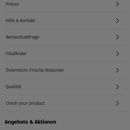
Presse
Hilfe & Kontakt
(öffnet in einem neuen Tab)
Bestandsabfrage
(öffnet in einem neuen Tab)
Filialfinder
Österreichs Frische-Diskonter
Qualität
Check your product
(öffnet in einem neuen Tab)
Angebote & Aktionen