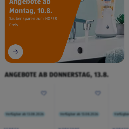
Angebote ab
Montag, 10.8.
Sauber sparen zum HOFER
Preis
ANGEBOTE AB DONNERSTAG, 13.8.
Verfügbar ab 13.08.2026
Verfügbar ab 13.08.2026
Verfügba