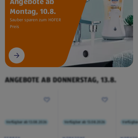
Angebote ab
Montag, 10.8.
Sauber sparen zum HOFER
Preis
ANGEBOTE AB DONNERSTAG, 13.8.
Verfügbar ab 13.08.2026
Verfügbar ab 13.08.2026
Verfügba