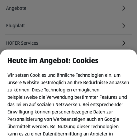
Angebote
Flugblatt
HOFER Services
Heute im Angebot: Cookies
Newsletter
Wir setzen Cookies und ähnliche Technologien ein, um
WhatsApp
unsere Website bestmöglich an Ihre Bedürfnisse anpassen
zu können.
Diese Technologien ermöglichen
Gewinnspiele
beispielsweise die Verwendung bestimmter Features und
das Teilen auf sozialen Netzwerken. Bei entsprechender
Einwilligung können personenbezogene Daten zur
Mein HOFER. Meine Einkäufe.
Personalisierung von Werbeanzeigen auch an Google
übermittelt werden. Bei Nutzung dieser Technologien
Meine Meinung. Mein HOFER.
kann es zu einer Datenübermittlung an Anbieter in