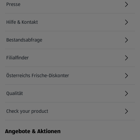
Presse
Hilfe & Kontakt
(öffnet in einem neuen Tab)
Bestandsabfrage
(öffnet in einem neuen Tab)
Filialfinder
Österreichs Frische-Diskonter
Qualität
Check your product
(öffnet in einem neuen Tab)
Angebote & Aktionen