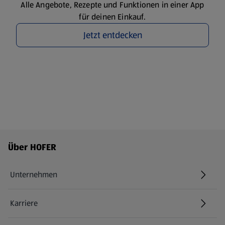
Alle Angebote, Rezepte und Funktionen in einer App
für deinen Einkauf.
Jetzt entdecken
Fußzeilenmenü - weitere Links
Über HOFER
Unternehmen
Karriere
(öffnet in einem neuen Tab)