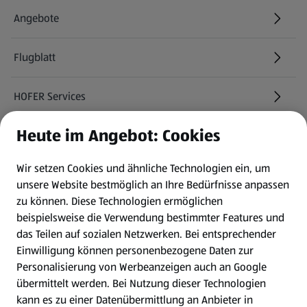
Angebote
Flugblatt
HOFER Services
Heute im Angebot: Cookies
Newsletter
Wir setzen Cookies und ähnliche Technologien ein, um
WhatsApp
unsere Website bestmöglich an Ihre Bedürfnisse anpassen
zu können.
Diese Technologien ermöglichen
Gewinnspiele
beispielsweise die Verwendung bestimmter Features und
das Teilen auf sozialen Netzwerken. Bei entsprechender
Einwilligung können personenbezogene Daten zur
Mein HOFER. Meine Einkäufe.
Personalisierung von Werbeanzeigen auch an Google
übermittelt werden. Bei Nutzung dieser Technologien
Meine Meinung. Mein HOFER.
kann es zu einer Datenübermittlung an Anbieter in