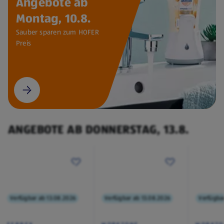
Angebote ab
Montag, 10.8.
Sauber sparen zum HOFER
Preis
ANGEBOTE AB DONNERSTAG, 13.8.
Verfügbar ab 13.08.2026
Verfügbar ab 13.08.2026
Verfügba