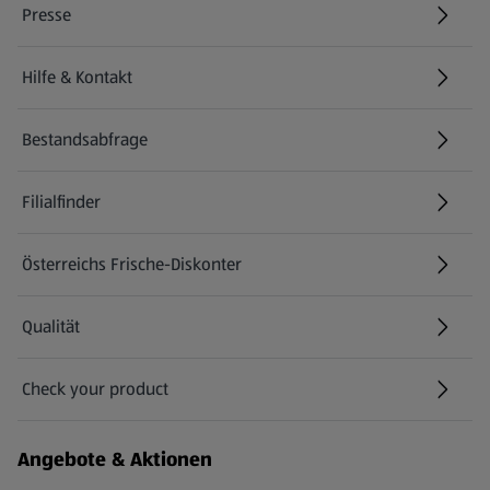
Presse
Hilfe & Kontakt
(öffnet in einem neuen Tab)
Bestandsabfrage
(öffnet in einem neuen Tab)
Filialfinder
Österreichs Frische-Diskonter
Qualität
Check your product
(öffnet in einem neuen Tab)
Angebote & Aktionen