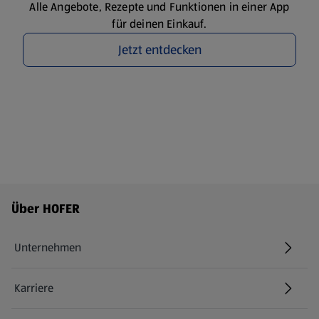
Alle Angebote, Rezepte und Funktionen in einer App
für deinen Einkauf.
Jetzt entdecken
Fußzeilenmenü - weitere Links
Über HOFER
Unternehmen
Karriere
(öffnet in einem neuen Tab)