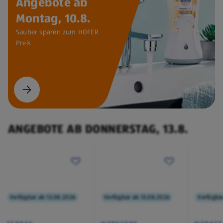
Angebote ab
Montag, 10.8.
Sauber sparen zum HOFER
Preis
ANGEBOTE AB DONNERSTAG, 13.8.
Verfügbar ab 13.08.2026
Verfügbar ab 13.08.2026
Verfügba