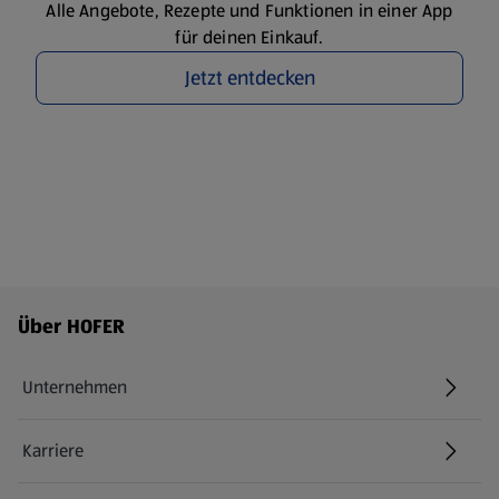
Alle Angebote, Rezepte und Funktionen in einer App
für deinen Einkauf.
Jetzt entdecken
Fußzeilenmenü - weitere Links
Über HOFER
Unternehmen
Karriere
(öffnet in einem neuen Tab)