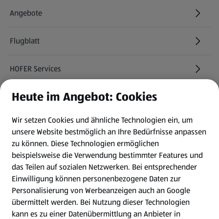
Angebote
Flugblatt
HOFER Services
Heute im Angebot: Cookies
Newsletter
Wir setzen Cookies und ähnliche Technologien ein, um
WhatsApp
unsere Website bestmöglich an Ihre Bedürfnisse anpassen
zu können.
Diese Technologien ermöglichen
Gewinnspiele
beispielsweise die Verwendung bestimmter Features und
das Teilen auf sozialen Netzwerken. Bei entsprechender
Einwilligung können personenbezogene Daten zur
Mein HOFER. Meine Einkäufe.
Personalisierung von Werbeanzeigen auch an Google
übermittelt werden. Bei Nutzung dieser Technologien
Meine Meinung. Mein HOFER.
kann es zu einer Datenübermittlung an Anbieter in