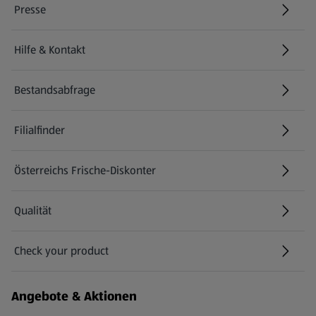
Presse
Hilfe & Kontakt
(öffnet in einem neuen Tab)
Bestandsabfrage
(öffnet in einem neuen Tab)
Filialfinder
Österreichs Frische-Diskonter
Qualität
Check your product
(öffnet in einem neuen Tab)
Angebote & Aktionen