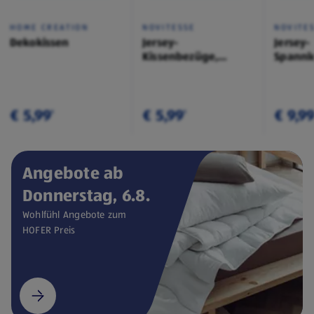
HOME CREATION
NOVITESSE
NOVITE
Dekokissen
Jersey-
Jersey-
Kissenbezüge,
Spannl
Doppelpkg.
€ 5,99
€ 5,99
€ 9,9
¹
¹
Angebote ab
Donnerstag, 6.8.
Wohlfühl Angebote zum
HOFER Preis