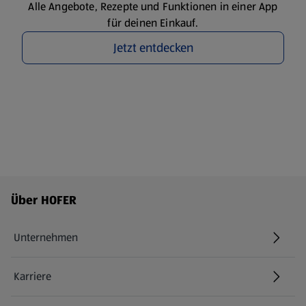
Alle Angebote, Rezepte und Funktionen in einer App
für deinen Einkauf.
Jetzt entdecken
Fußzeilenmenü - weitere Links
Über HOFER
Unternehmen
Karriere
(öffnet in einem neuen Tab)