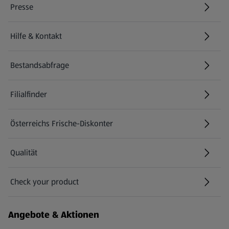
Presse
Hilfe & Kontakt
(öffnet in einem neuen Tab)
Bestandsabfrage
(öffnet in einem neuen Tab)
Filialfinder
Österreichs Frische-Diskonter
Qualität
Check your product
(öffnet in einem neuen Tab)
Angebote & Aktionen