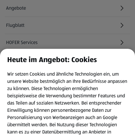
Angebote
Flugblatt
HOFER Services
Heute im Angebot: Cookies
Newsletter
Wir setzen Cookies und ähnliche Technologien ein, um
WhatsApp
unsere Website bestmöglich an Ihre Bedürfnisse anpassen
zu können.
Diese Technologien ermöglichen
Gewinnspiele
beispielsweise die Verwendung bestimmter Features und
das Teilen auf sozialen Netzwerken. Bei entsprechender
Einwilligung können personenbezogene Daten zur
Mein HOFER. Meine Einkäufe.
Personalisierung von Werbeanzeigen auch an Google
übermittelt werden. Bei Nutzung dieser Technologien
Meine Meinung. Mein HOFER.
kann es zu einer Datenübermittlung an Anbieter in