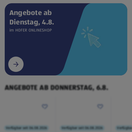
Angebote ab
Dienstag, 4.8.
Verfügbar seit 04.08.2026
ONLINESHOP
im HOFER ONLINESHOP
CEEM
Weintemperierschrank
€ 449,00
¹
(öffnet in einem neuen Tab)
ANGEBOTE AB DONNERSTAG, 6.8.
Verfügbar seit 06.08.2026
Verfügbar seit 06.08.2026
Verfügbar