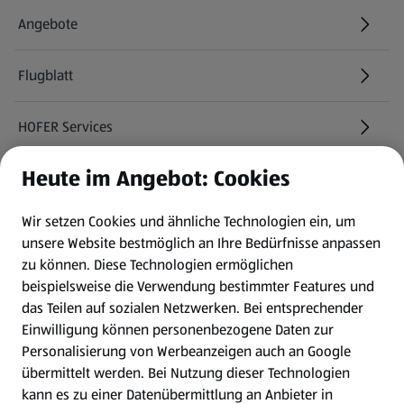
Angebote
Flugblatt
HOFER Services
Heute im Angebot: Cookies
Newsletter
Wir setzen Cookies und ähnliche Technologien ein, um
WhatsApp
unsere Website bestmöglich an Ihre Bedürfnisse anpassen
zu können.
Diese Technologien ermöglichen
Gewinnspiele
beispielsweise die Verwendung bestimmter Features und
das Teilen auf sozialen Netzwerken. Bei entsprechender
Einwilligung können personenbezogene Daten zur
Mein HOFER. Meine Einkäufe.
Personalisierung von Werbeanzeigen auch an Google
übermittelt werden. Bei Nutzung dieser Technologien
Meine Meinung. Mein HOFER.
kann es zu einer Datenübermittlung an Anbieter in