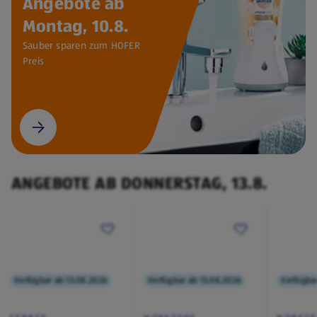
Angebote ab
Montag, 10.8.
Sauber sparen zum HOFER
Preis
ANGEBOTE AB DONNERSTAG, 13.8.
Verfügbar ab 13.08.2026
Verfügbar ab 13.08.2026
Verfügba