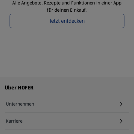
Alle Angebote, Rezepte und Funktionen in einer App
für deinen Einkauf.
Jetzt entdecken
Fußzeilenmenü - weitere Links
Über HOFER
Unternehmen
Karriere
(öffnet in einem neuen Tab)