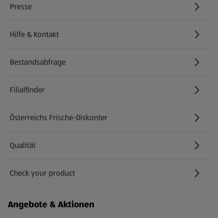
Presse
Hilfe & Kontakt
(öffnet in einem neuen Tab)
Bestandsabfrage
(öffnet in einem neuen Tab)
Filialfinder
Österreichs Frische-Diskonter
Qualität
Check your product
(öffnet in einem neuen Tab)
Angebote & Aktionen