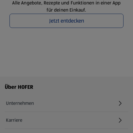
Alle Angebote, Rezepte und Funktionen in einer App
für deinen Einkauf.
Jetzt entdecken
Fußzeilenmenü - weitere Links
Über HOFER
Unternehmen
Karriere
(öffnet in einem neuen Tab)