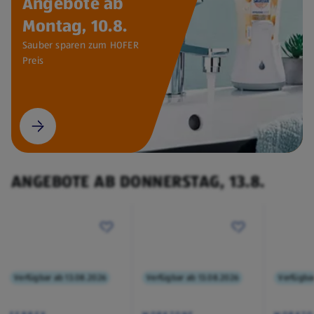
Angebote ab
Montag, 10.8.
Sauber sparen zum HOFER
Preis
ANGEBOTE AB DONNERSTAG, 13.8.
Verfügbar ab 13.08.2026
Verfügbar ab 13.08.2026
Verfügba