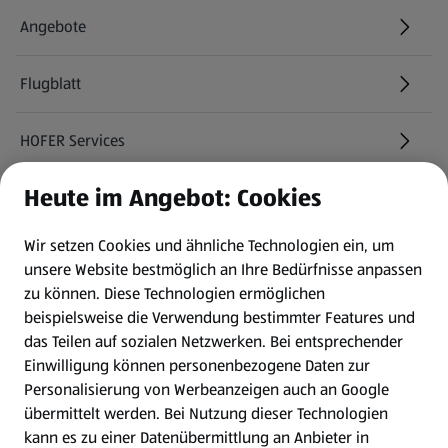
Angebote
Flugblatt
HOFER Services
Heute im Angebot: Cookies
Newsletter
Wir setzen Cookies und ähnliche Technologien ein, um
WhatsApp
unsere Website bestmöglich an Ihre Bedürfnisse anpassen
zu können.
Diese Technologien ermöglichen
Gewinnspiele
beispielsweise die Verwendung bestimmter Features und
das Teilen auf sozialen Netzwerken. Bei entsprechender
Einwilligung können personenbezogene Daten zur
Mein HOFER. Meine Einkäufe.
Personalisierung von Werbeanzeigen auch an Google
übermittelt werden. Bei Nutzung dieser Technologien
Meine Meinung. Mein HOFER.
kann es zu einer Datenübermittlung an Anbieter in