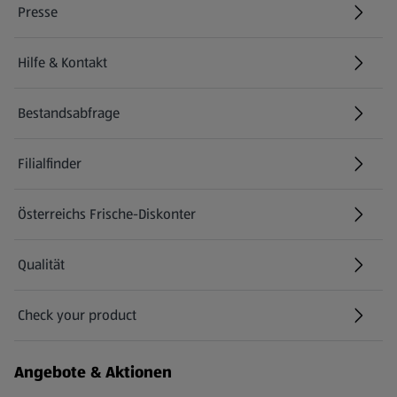
Presse
Hilfe & Kontakt
(öffnet in einem neuen Tab)
Bestandsabfrage
(öffnet in einem neuen Tab)
Filialfinder
Österreichs Frische-Diskonter
Qualität
Check your product
(öffnet in einem neuen Tab)
Angebote & Aktionen