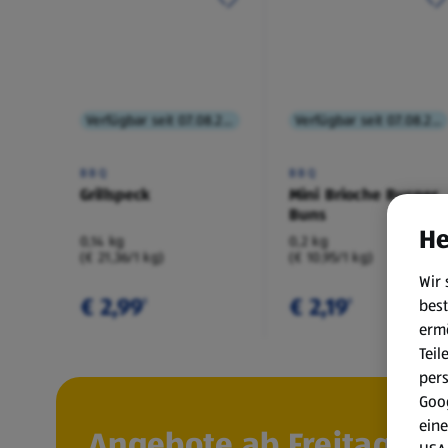
Verfügbar seit 07.08.2026
Verfügbar seit 07.08.2026
BBQ
BBQ
Grillspeck
Mini Brioche Burger
Buns
He
0,14 kg
0,2 kg
(€ 21,36/1 kg)
(€ 10,95/1 kg)
Wir 
€ 2,99
€ 2,19
best
¹
¹
erm
Teil
per
Goog
eine
Angebote ab Freitag, 7.8