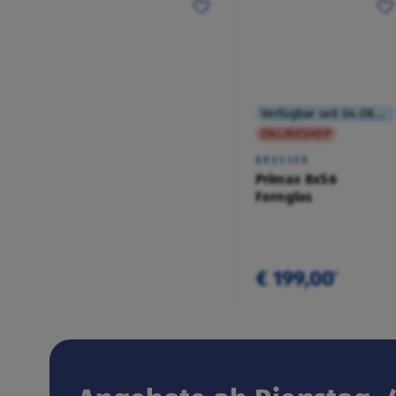
Verfügbar seit 04.08.2026
ONLINESHOP
BRESSER
Primax 8x56
Fernglas
€ 199,00
¹