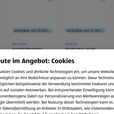
Verfügbar seit 07.08.2026
Verfügbar seit 07.08.2026
KOTÁNYI
RAMSA
Family Packung,
Englischer Senf
Brathendl
ute im Angebot: Cookies
Würzmischung
0,1 kg
(€ 9,90/1 kg)
setzen Cookies und ähnliche Technologien ein, um unsere Websit
€ 2,49
€ 0,99
möglich an Ihre Bedürfnisse anpassen zu können.
Diese Technolo
¹
¹
˒
²
€ 1,29
öglichen beispielsweise die Verwendung bestimmter Features un
en auf sozialen Netzwerken. Bei entsprechender Einwilligung kön
sonenbezogene Daten zur Personalisierung von Werbeanzeigen a
le übermittelt werden. Bei Nutzung dieser Technologien kann es
r Datenübermittlung an Anbieter in Drittstaaten, wie insbesondere
.