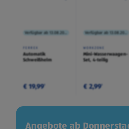
Verfügbar ab 13.08.2026
Verfügbar ab 13.08.2026
FERREX
WORKZONE
Automatik
Mini-Wasserwaagen-
Schweißhelm
Set, 4-teilig
€ 19,99
€ 2,99
¹
¹
Angebote ab Donnerstag