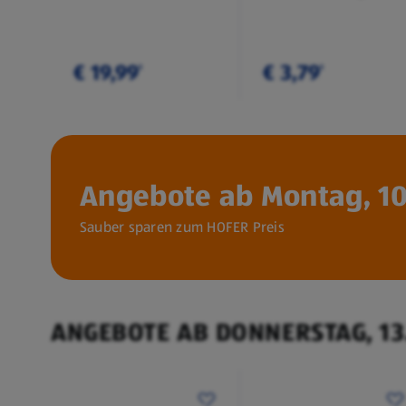
€ 19,99
€ 3,79
¹
¹
Angebote ab Montag, 10
Sauber sparen zum HOFER Preis
ANGEBOTE AB DONNERSTAG, 13