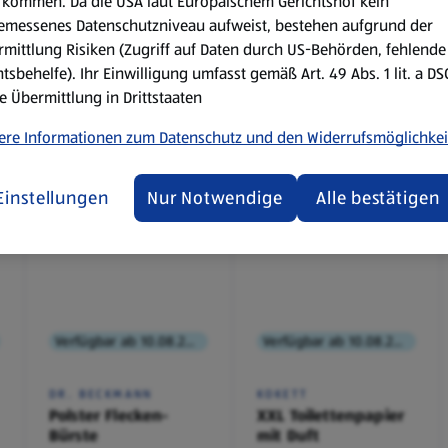
kommen. Da die USA laut Europäischem Gerichtshof kein
emessenes Datenschutzniveau aufweist, bestehen aufgrund der
mittlung Risiken (Zugriff auf Daten durch US-Behörden, fehlende
tsbehelfe). Ihr Einwilligung umfasst gemäß Art. 49 Abs. 1 lit. a D
e Übermittlung in Drittstaaten
ere Informationen zum Datenschutz und den Widerrufsmöglichkei
Einstellungen
Nur Notwendige
Alle bestätigen
Verfügbar ab 10.08.2026
Verfügbar ab 10.08.2026
DR. BECKMANN
KOKETT
Polster Flecken-
XXL Toilettenpapier
Bürste
mit Duft