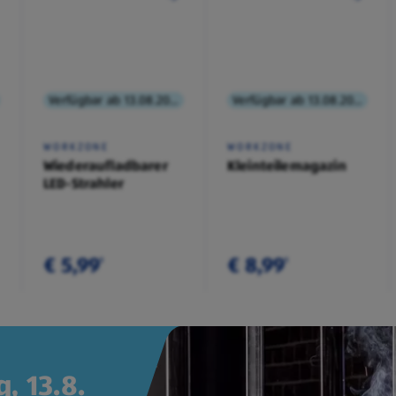
Verfügbar ab 13.08.2026
Verfügbar ab 13.08.2026
WORKZONE
WORKZONE
Wiederaufladbarer
Kleinteilemagazin
LED-Strahler
€ 5,99
€ 8,99
¹
¹
, 13.8.