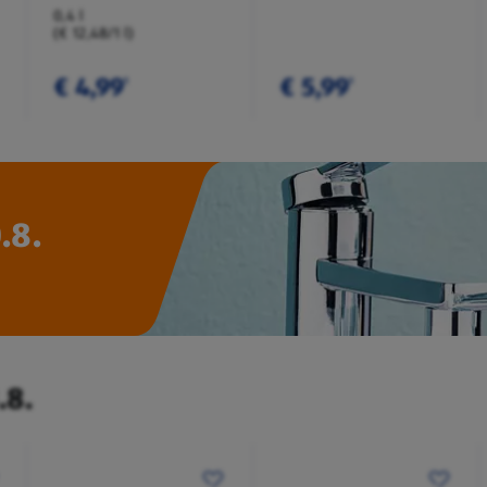
0,4 l
(€ 12,48/1 l)
€ 4,99
€ 5,99
¹
¹
.8.
.8.