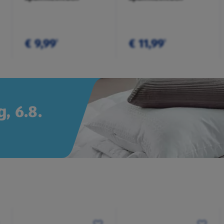
€ 9,99
€ 11,99
¹
¹
, 6.8.