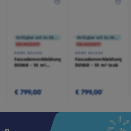
Verfügbar seit 04.08.2026
Verfügbar seit 04.08.2026
ONLINESHOP
ONLINESHOP
HOME DELUXE
HOME DELUXE
Fassadenverkleidung
Fassadenverkleidung
DUVAR - 10 m²
DUVAR - 10 m² teak
anthrazit
€ 799,00
€ 799,00
¹
¹