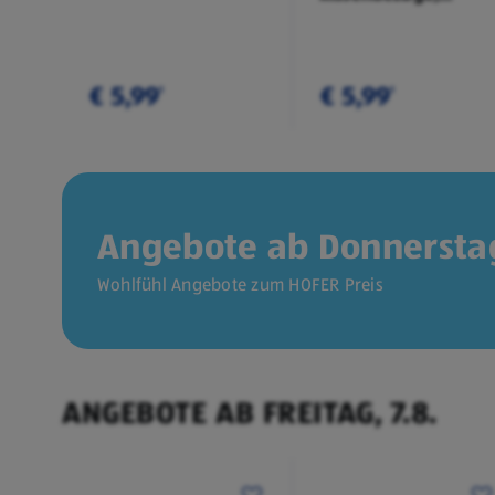
Doppelpkg.
€ 5,99
€ 5,99
¹
¹
Angebote ab Donnerstag
Wohlfühl Angebote zum HOFER Preis
ANGEBOTE AB FREITAG, 7.8.