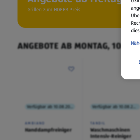
USA 
ang
Grillen zum HOFER Preis
Über
Rech
dies
Näh
ANGEBOTE AB MONTAG, 10.8.
Verfügbar ab 10.08.2026
Verfügbar ab 10.08.2026
AMBIANO
TANDIL
Handdampfreiniger
Waschmaschinen
Intensiv-Reiniger