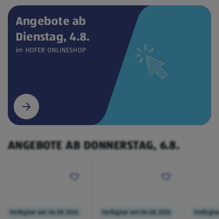
Angebote ab
Dienstag, 4.8.
Verfügbar seit 04.08.2026
ONLINESHOP
im HOFER ONLINESHOP
CEEM
Weintemperierschrank
€ 449,00
¹
(öffnet in einem neuen Tab)
ANGEBOTE AB DONNERSTAG, 6.8.
Verfügbar seit 06.08.2026
Verfügbar seit 06.08.2026
Verfügbar