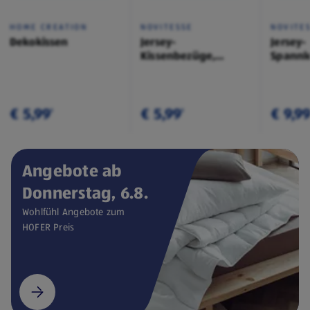
HOME CREATION
NOVITESSE
NOVITE
Dekokissen
Jersey-
Jersey-
Kissenbezüge,
Spannl
Doppelpkg.
€ 5,99
€ 5,99
€ 9,9
¹
¹
Angebote ab
Donnerstag, 6.8.
Wohlfühl Angebote zum
HOFER Preis