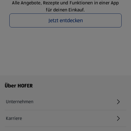
Alle Angebote, Rezepte und Funktionen in einer App
für deinen Einkauf.
Jetzt entdecken
Fußzeilenmenü - weitere Links
Über HOFER
Unternehmen
Karriere
(öffnet in einem neuen Tab)