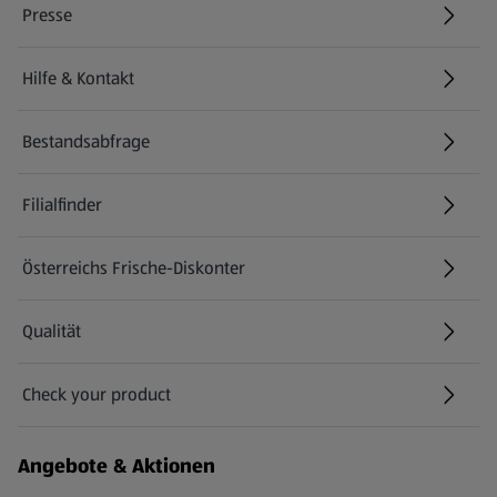
Presse
Hilfe & Kontakt
(öffnet in einem neuen Tab)
Bestandsabfrage
(öffnet in einem neuen Tab)
Filialfinder
Österreichs Frische-Diskonter
Qualität
Check your product
(öffnet in einem neuen Tab)
Angebote & Aktionen