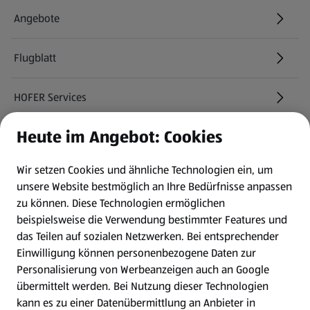
Angebote
Flugblatt
HOFER Services
Heute im Angebot: Cookies
Newsletter
Wir setzen Cookies und ähnliche Technologien ein, um
WhatsApp
unsere Website bestmöglich an Ihre Bedürfnisse anpassen
zu können.
Diese Technologien ermöglichen
Gewinnspiele
beispielsweise die Verwendung bestimmter Features und
das Teilen auf sozialen Netzwerken. Bei entsprechender
Einwilligung können personenbezogene Daten zur
Mein HOFER. Meine Einkäufe.
Personalisierung von Werbeanzeigen auch an Google
übermittelt werden. Bei Nutzung dieser Technologien
Meine Meinung. Mein HOFER.
kann es zu einer Datenübermittlung an Anbieter in