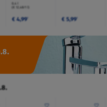
0,4 l
(€ 12,48/1 l)
€ 4,99
€ 5,99
¹
¹
.8.
.8.