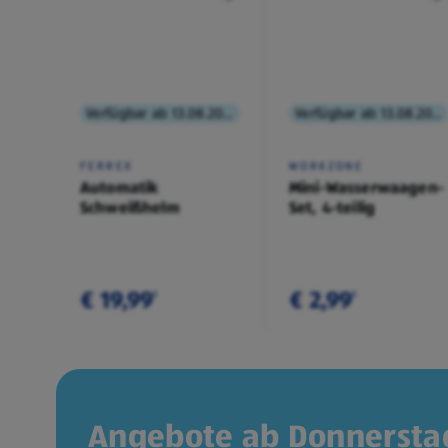
Verfügbar ab 13.08.2026
Verfügbar ab 13.08.2026
FERREX
WORKZONE
Automatik
Mini-Wasserwaagen-
Schweißhelm
Set, 4-teilig
€ 19,99
€ 2,99
¹
¹
Angebote ab Donnerstag