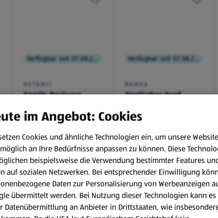
Verfügbar seit 07.08.2026
Verfügbar seit 07.08.2026
KOTÁNYI
RAMSA
Family Packung,
Englischer Senf
Brathendl
ute im Angebot: Cookies
Würzmischung
0,1 kg
(€ 9,90/1 kg)
setzen Cookies und ähnliche Technologien ein, um unsere Websit
€ 2,49
€ 0,99
möglich an Ihre Bedürfnisse anpassen zu können.
Diese Technolo
¹
¹
˒
²
€ 1,29
öglichen beispielsweise die Verwendung bestimmter Features un
en auf sozialen Netzwerken. Bei entsprechender Einwilligung kön
sonenbezogene Daten zur Personalisierung von Werbeanzeigen a
le übermittelt werden. Bei Nutzung dieser Technologien kann es
r Datenübermittlung an Anbieter in Drittstaaten, wie insbesondere
.