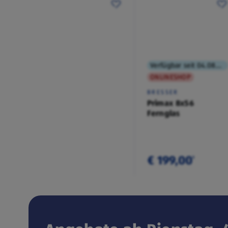
Verfügbar seit 04.08.2026
ONLINESHOP
BRESSER
Primax 8x56
Fernglas
€ 199,00
¹