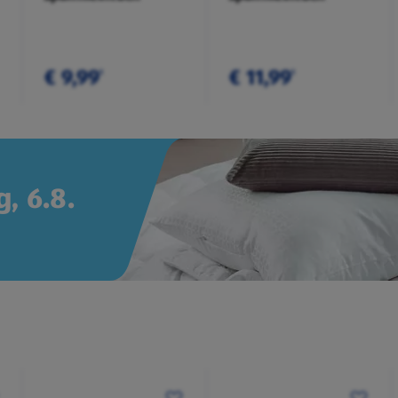
€ 9,99
€ 11,99
¹
¹
, 6.8.