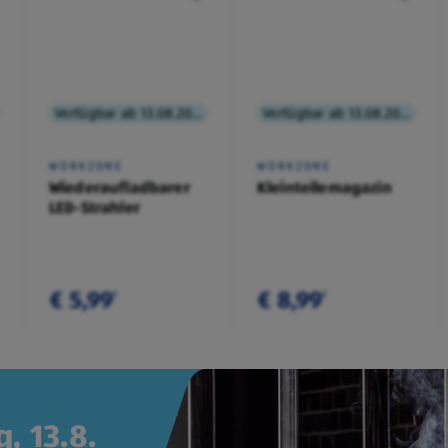
Verfügbar ab 13.08.2026
Verfügbar ab 13.08.2026
WORKZONE
WORKZONE
Wiederaufladbarer
Kleinteilemagazin
LED-Strahler
€ 5,99
€ 8,99
¹
¹
, 13.8.