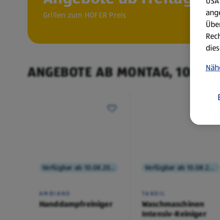
USA 
ang
Grillen zum HOFER Preis
Über
Rech
dies
Näh
ANGEBOTE AB MONTAG, 10.8.
Verfügbar ab 10.08.2026
Verfügbar ab 10.08.2026
AMBIANO
TANDIL
Handdampfreiniger
Waschmaschinen
Intensiv-Reiniger