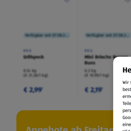
Verfügbar seit 07.08.2026
Verfügbar seit 07.08.2026
BBQ
BBQ
Grillspeck
Mini Brioche Burger
Buns
He
0,14 kg
0,2 kg
(€ 21,36/1 kg)
(€ 10,95/1 kg)
Wir 
€ 2,99
€ 2,19
best
¹
¹
erm
Teil
per
Goog
eine
Angebote ab Freitag, 7.8