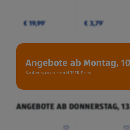
€ 19,99
€ 3,79
¹
¹
Angebote ab Montag, 10
Sauber sparen zum HOFER Preis
ANGEBOTE AB DONNERSTAG, 13