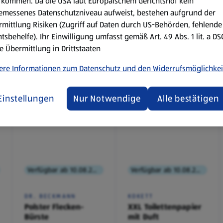
kommen. Da die USA laut Europäischem Gerichtshof kein
emessenes Datenschutzniveau aufweist, bestehen aufgrund der
mittlung Risiken (Zugriff auf Daten durch US-Behörden, fehlende
tsbehelfe). Ihr Einwilligung umfasst gemäß Art. 49 Abs. 1 lit. a D
e Übermittlung in Drittstaaten
ere Informationen zum Datenschutz und den Widerrufsmöglichkei
Einstellungen
Nur Notwendige
Alle bestätigen
Verfügbar ab 10.08.2026
Verfügbar ab 10.08.2026
DR. BECKMANN
KOKETT
Polster Flecken-
XXL Toilettenpapier
Bürste
mit Duft