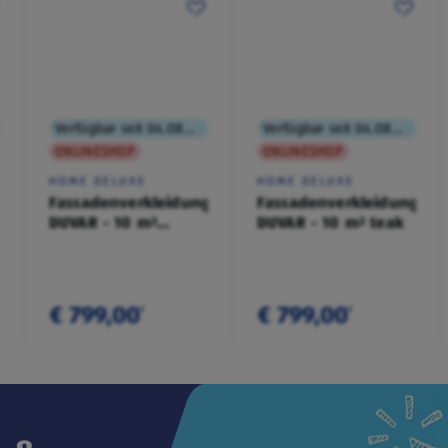
Verfügbar seit 04.08.2026
Verfügbar seit 04.08.2026
ONLINESHOP
ONLINESHOP
HOME DELUXE
HOME DELUXE
Fassadenverkleidung
Fassadenverkleidung
DUVAR - 10 m²
DUVAR - 10 m² teak
anthrazit
€ 799,00
€ 799,00
¹
¹