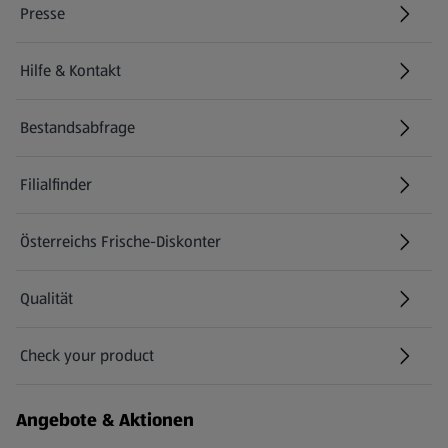
Presse
Hilfe & Kontakt
(öffnet in einem neuen Tab)
Bestandsabfrage
(öffnet in einem neuen Tab)
Filialfinder
Österreichs Frische-Diskonter
Qualität
Check your product
(öffnet in einem neuen Tab)
Angebote & Aktionen