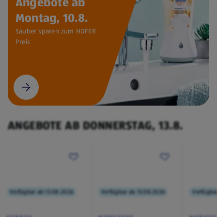
Angebote ab
Montag, 10.8.
Sauber sparen zum HOFER
Preis
ANGEBOTE AB DONNERSTAG, 13.8.
Verfügbar ab 13.08.2026
Verfügbar ab 13.08.2026
Verfügba