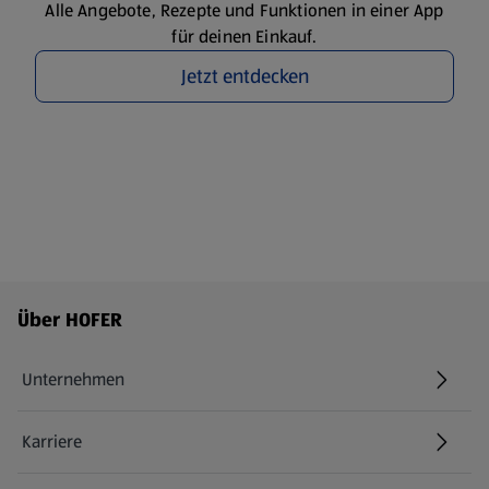
Alle Angebote, Rezepte und Funktionen in einer App
für deinen Einkauf.
Jetzt entdecken
Fußzeilenmenü - weitere Links
Über HOFER
Unternehmen
Karriere
(öffnet in einem neuen Tab)