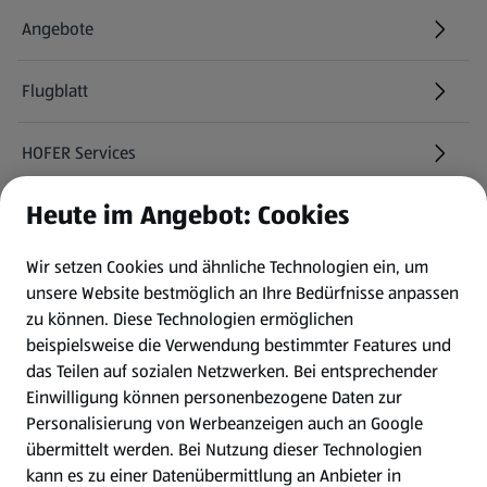
Angebote
Flugblatt
HOFER Services
Heute im Angebot: Cookies
Newsletter
Wir setzen Cookies und ähnliche Technologien ein, um
WhatsApp
unsere Website bestmöglich an Ihre Bedürfnisse anpassen
zu können.
Diese Technologien ermöglichen
Gewinnspiele
beispielsweise die Verwendung bestimmter Features und
das Teilen auf sozialen Netzwerken. Bei entsprechender
Einwilligung können personenbezogene Daten zur
Mein HOFER. Meine Einkäufe.
Personalisierung von Werbeanzeigen auch an Google
übermittelt werden. Bei Nutzung dieser Technologien
Meine Meinung. Mein HOFER.
kann es zu einer Datenübermittlung an Anbieter in