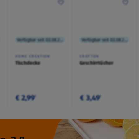
Verfügbar seit 03.08.2026
Verfügbar seit 03.08.2026
HOME CREATION
CROFTON
Tischdecke
Geschirrtücher
€ 2,99
€ 3,49
¹
¹