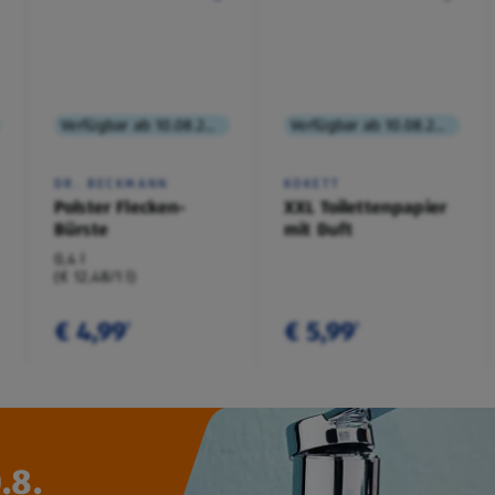
Verfügbar ab 10.08.2026
Verfügbar ab 10.08.2026
DR. BECKMANN
KOKETT
Polster Flecken-
XXL Toilettenpapier
Bürste
mit Duft
0,4 l
(€ 12,48/1 l)
€ 4,99
€ 5,99
¹
¹
.8.