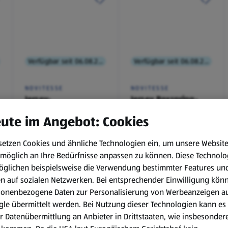
Verfügbar seit 06.08.2026
Verfügbar seit 06.08.2026
NOVITESSE
NOVITESSE
Jersey-
Jersey Boxspring-
Spannleintuch
Spannleintuch
ute im Angebot: Cookies
setzen Cookies und ähnliche Technologien ein, um unsere Websit
€ 9,99
€ 11,99
möglich an Ihre Bedürfnisse anpassen zu können.
Diese Technolo
¹
¹
öglichen beispielsweise die Verwendung bestimmter Features un
en auf sozialen Netzwerken. Bei entsprechender Einwilligung kön
sonenbezogene Daten zur Personalisierung von Werbeanzeigen a
le übermittelt werden. Bei Nutzung dieser Technologien kann es
r Datenübermittlung an Anbieter in Drittstaaten, wie insbesondere
, 6.8.