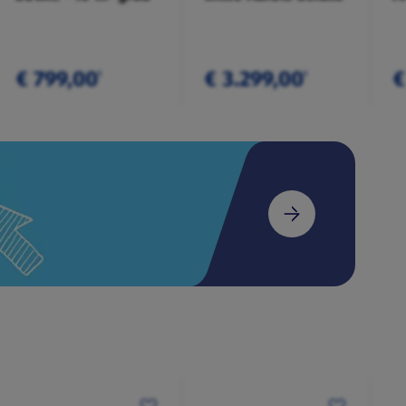
€ 799,00
€ 3.299,00
€
¹
¹