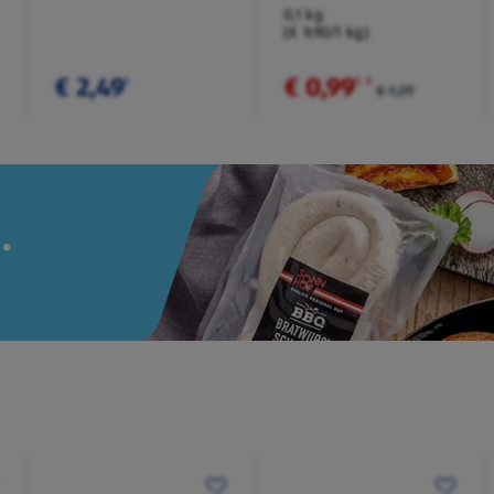
Würzmischung
0,1 kg
(€ 9,90/1 kg)
€ 2,49
€ 0,99
¹
¹
˒
²
€ 1,29
.