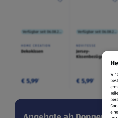
Verfügbar seit 06.08.2026
Verfügbar seit 06.08.2026
HOME CREATION
NOVITESSE
Dekokissen
Jersey-
Kissenbezüge,
He
Doppelpkg.
Wir 
€ 5,99
€ 5,99
best
¹
¹
erm
Teil
per
Goog
eine
Angebote ab Donnerstag