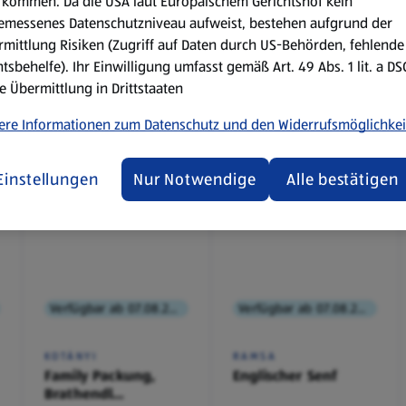
kommen. Da die USA laut Europäischem Gerichtshof kein
emessenes Datenschutzniveau aufweist, bestehen aufgrund der
mittlung Risiken (Zugriff auf Daten durch US-Behörden, fehlende
tsbehelfe). Ihr Einwilligung umfasst gemäß Art. 49 Abs. 1 lit. a D
e Übermittlung in Drittstaaten
ere Informationen zum Datenschutz und den Widerrufsmöglichkei
Einstellungen
Nur Notwendige
Alle bestätigen
Verfügbar ab 07.08.2026
Verfügbar ab 07.08.2026
KOTÁNYI
RAMSA
Family Packung,
Englischer Senf
Brathendl