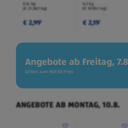
0,14 kg
0,2 kg
(€ 21,36/1 kg)
(€ 10,95/1 kg)
€ 2,99
€ 2,19
¹
¹
Angebote ab Freitag, 7.8
Grillen zum HOFER Preis
ANGEBOTE AB MONTAG, 10.8.