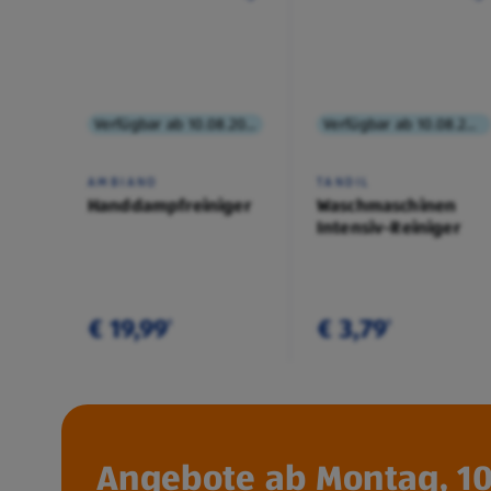
Verfügbar ab 10.08.2026
Verfügbar ab 10.08.2026
AMBIANO
TANDIL
Handdampfreiniger
Waschmaschinen
Intensiv-Reiniger
€ 19,99
€ 3,79
¹
¹
Angebote ab Montag, 10