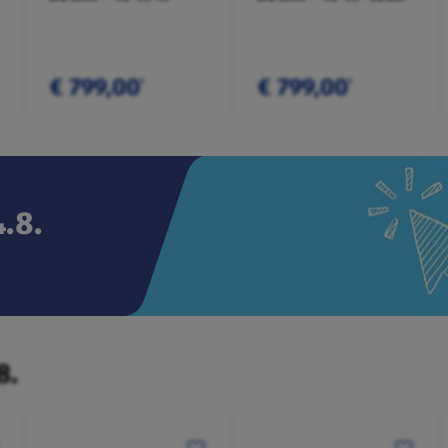
anthrazit
€ 799,00
€ 799,00
¹
¹
.8.
8.