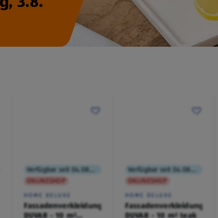
, 3.8.
Verfügbar seit 04.08.2026
Verfügbar seit 04.08.2026
ONLINESHOP
ONLINESHOP
HOME DELUXE
HOME DELUXE
Fassadenverkleidung
Fassadenverkleidung
DUVAR - 10 m²
DUVAR - 10 m² teak