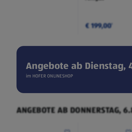
€ 199,00
¹
Angebote ab Dienstag, 4
Verfügbar seit 04.08.2026
im HOFER ONLINESHOP
ONLINESHOP
CEEM
(öffnet in einem neuen Tab)
Weintemperierschrank
ANGEBOTE AB DONNERSTAG, 6.
€ 449,00
¹