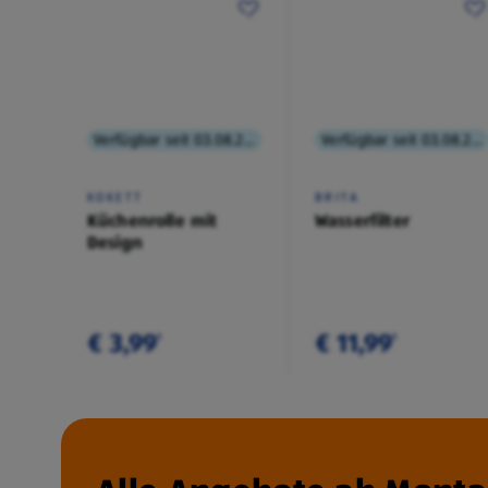
Verfügbar seit 03.08.2026
Verfügbar seit 03.08.2026
KOKETT
BRITA
Küchenrolle mit
Wasserfilter
Design
€ 3,99
€ 11,99
¹
¹