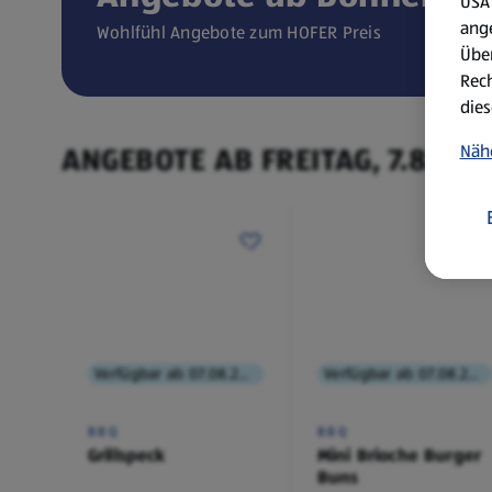
USA 
ang
Wohlfühl Angebote zum HOFER Preis
Über
Rech
dies
ANGEBOTE AB FREITAG, 7.8.
Näh
Verfügbar ab 07.08.2026
Verfügbar ab 07.08.2026
BBQ
BBQ
Grillspeck
Mini Brioche Burger
Buns