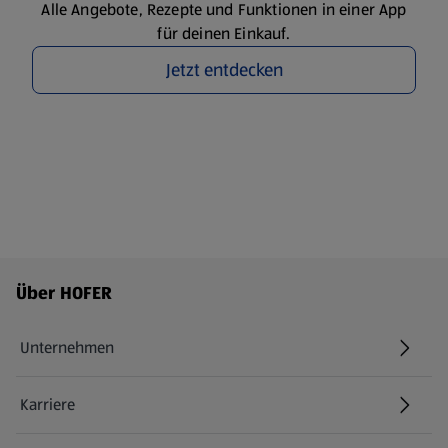
Alle Angebote, Rezepte und Funktionen in einer App
für deinen Einkauf.
Jetzt entdecken
Fußzeilenmenü - weitere Links
Über HOFER
Unternehmen
Karriere
(öffnet in einem neuen Tab)