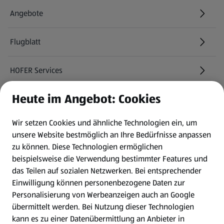
Angebote
Flugblatt
HOFER Services
Heute im Angebot: Cookies
Newsletter
Wir setzen Cookies und ähnliche Technologien ein, um
WhatsApp
unsere Website bestmöglich an Ihre Bedürfnisse anpassen
zu können.
Diese Technologien ermöglichen
Gewinnspiele
beispielsweise die Verwendung bestimmter Features und
das Teilen auf sozialen Netzwerken. Bei entsprechender
Einwilligung können personenbezogene Daten zur
Mein HOFER. Meine Einkäufe.
Personalisierung von Werbeanzeigen auch an Google
übermittelt werden. Bei Nutzung dieser Technologien
Meine Meinung. Mein HOFER.
kann es zu einer Datenübermittlung an Anbieter in