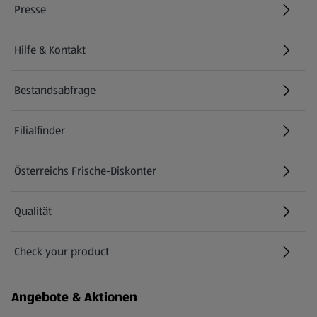
Presse
Hilfe & Kontakt
(öffnet in einem neuen Tab)
Bestandsabfrage
(öffnet in einem neuen Tab)
Filialfinder
Österreichs Frische-Diskonter
Qualität
Check your product
(öffnet in einem neuen Tab)
Angebote & Aktionen