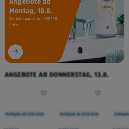
Angebote ab
Montag, 10.8.
Sauber sparen zum HOFER
Preis
ANGEBOTE AB DONNERSTAG, 13.8.
Verfügbar ab 13.08.2026
Verfügbar ab 13.08.2026
Verfügba