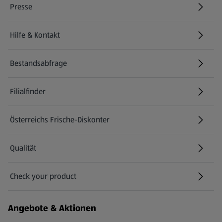
Presse
Hilfe & Kontakt
(öffnet in einem neuen Tab)
Bestandsabfrage
(öffnet in einem neuen Tab)
Filialfinder
Österreichs Frische-Diskonter
Qualität
Check your product
(öffnet in einem neuen Tab)
Angebote & Aktionen