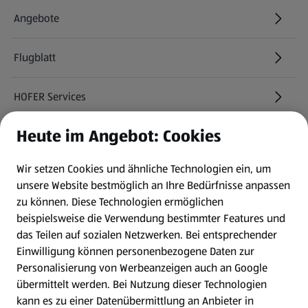
Angebote
Flugblatt
HOFER Services
Heute im Angebot: Cookies
Newsletter
Wir setzen Cookies und ähnliche Technologien ein, um
WhatsApp
unsere Website bestmöglich an Ihre Bedürfnisse anpassen
zu können.
Diese Technologien ermöglichen
Gewinnspiele
beispielsweise die Verwendung bestimmter Features und
das Teilen auf sozialen Netzwerken. Bei entsprechender
Einwilligung können personenbezogene Daten zur
Mein HOFER. Meine Einkäufe.
Personalisierung von Werbeanzeigen auch an Google
übermittelt werden. Bei Nutzung dieser Technologien
Meine Meinung. Mein HOFER.
kann es zu einer Datenübermittlung an Anbieter in