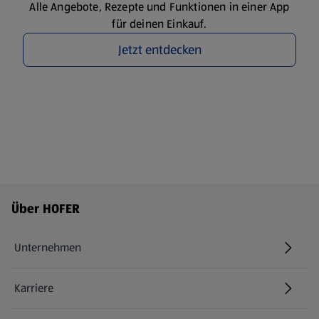
Alle Angebote, Rezepte und Funktionen in einer App
für deinen Einkauf.
Jetzt entdecken
Fußzeilenmenü - weitere Links
Über HOFER
Unternehmen
Karriere
(öffnet in einem neuen Tab)