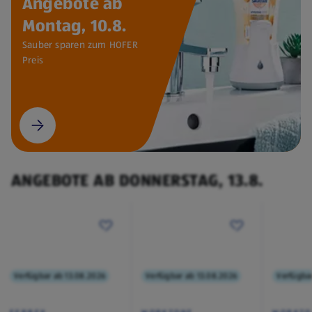
Angebote ab
Montag, 10.8.
Sauber sparen zum HOFER
Preis
ANGEBOTE AB DONNERSTAG, 13.8.
Verfügbar ab 13.08.2026
Verfügbar ab 13.08.2026
Verfügba