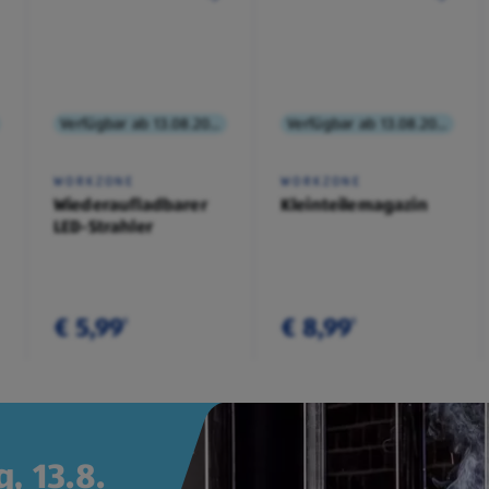
Verfügbar ab 13.08.2026
Verfügbar ab 13.08.2026
WORKZONE
WORKZONE
Wiederaufladbarer
Kleinteilemagazin
LED-Strahler
€ 5,99
€ 8,99
¹
¹
, 13.8.