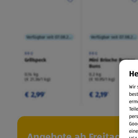
Verfügbar seit 07.08.2026
Verfügbar seit 07.08.2026
BBQ
BBQ
Grillspeck
Mini Brioche Burger
Buns
He
0,14 kg
0,2 kg
(€ 21,36/1 kg)
(€ 10,95/1 kg)
Wir 
€ 2,99
€ 2,19
best
¹
¹
erm
Teil
per
Goog
eine
Angebote ab Freitag, 7.8