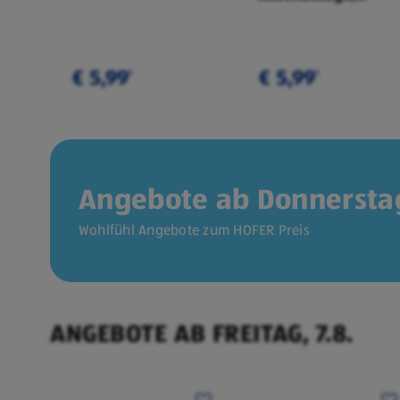
Doppelpkg.
€ 5,99
€ 5,99
¹
¹
Angebote ab Donnerstag
Wohlfühl Angebote zum HOFER Preis
ANGEBOTE AB FREITAG, 7.8.