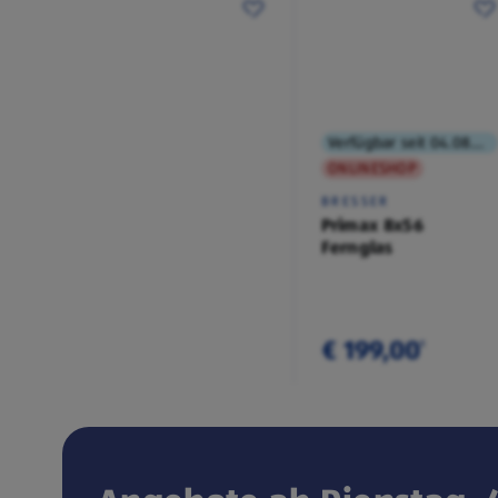
Verfügbar seit 04.08.2026
ONLINESHOP
BRESSER
Primax 8x56
Fernglas
€ 199,00
¹