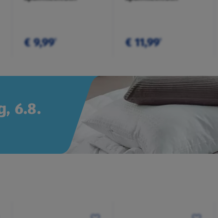
€ 9,99
€ 11,99
¹
¹
, 6.8.