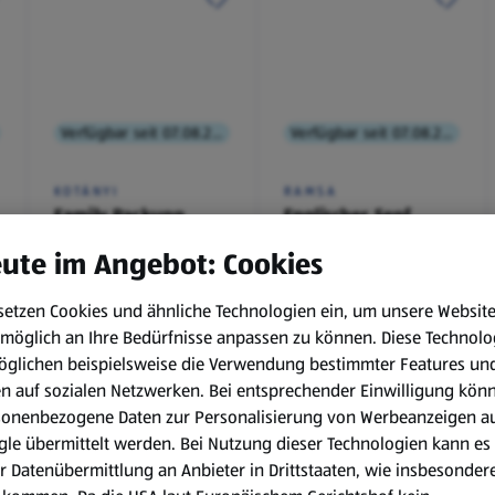
Verfügbar seit 07.08.2026
Verfügbar seit 07.08.2026
KOTÁNYI
RAMSA
Family Packung,
Englischer Senf
Brathendl
ute im Angebot: Cookies
Würzmischung
0,1 kg
(€ 9,90/1 kg)
setzen Cookies und ähnliche Technologien ein, um unsere Websit
€ 2,49
€ 0,99
möglich an Ihre Bedürfnisse anpassen zu können.
Diese Technolo
¹
¹
˒
²
€ 1,29
öglichen beispielsweise die Verwendung bestimmter Features un
en auf sozialen Netzwerken. Bei entsprechender Einwilligung kön
sonenbezogene Daten zur Personalisierung von Werbeanzeigen a
le übermittelt werden. Bei Nutzung dieser Technologien kann es
r Datenübermittlung an Anbieter in Drittstaaten, wie insbesondere
.