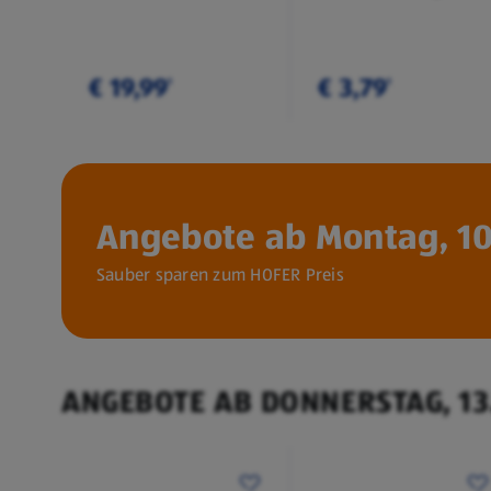
€ 19,99
€ 3,79
¹
¹
Angebote ab Montag, 10
Sauber sparen zum HOFER Preis
ANGEBOTE AB DONNERSTAG, 13