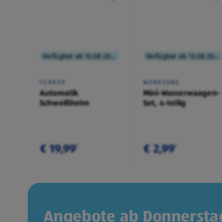
Verfügbar ab 13.08.2026
Verfügbar ab 13.08.2026
FERREX
WORKZONE
Automatik
Mini-Wasserwaagen-
Schweißhelm
Set, 4-teilig
€ 19,99
€ 2,99
¹
¹
Angebote ab Donnerstag