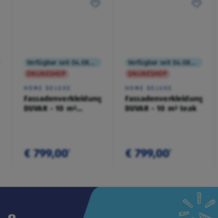
Verfügbar seit 04.08.2026
Verfügbar seit 04.08.2026
ONLINESHOP
ONLINESHOP
HOME DELUXE
HOME DELUXE
Fassadenverkleidung
Fassadenverkleidung
DUVAR - 10 m²
DUVAR - 10 m² teak
anthrazit
€ 799,00
€ 799,00
¹
¹