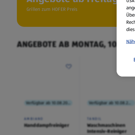
USA 
ang
Grillen zum HOFER Preis
Über
Rech
dies
Näh
ANGEBOTE AB MONTAG, 10.8.
Verfügbar ab 10.08.2026
Verfügbar ab 10.08.2026
AMBIANO
TANDIL
Handdampfreiniger
Waschmaschinen
Intensiv-Reiniger