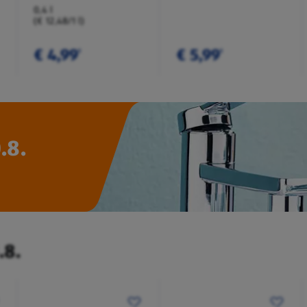
0,4 l
(€ 12,48/1 l)
€ 4,99
€ 5,99
¹
¹
.8.
.8.