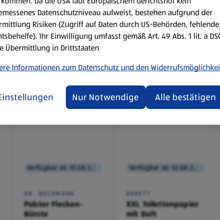
kommen. Da die USA laut Europäischem Gerichtshof kein
emessenes Datenschutzniveau aufweist, bestehen aufgrund der
mittlung Risiken (Zugriff auf Daten durch US-Behörden, fehlende
tsbehelfe). Ihr Einwilligung umfasst gemäß Art. 49 Abs. 1 lit. a D
e Übermittlung in Drittstaaten
ere Informationen zum Datenschutz und den Widerrufsmöglichkei
Einstellungen
Nur Notwendige
Alle bestätigen
Verfügbar ab 10.08.2026
Verfügbar ab 10.08.2026
DR. BECKMANN
KOKETT
Polster Flecken-
XXL Toilettenpapier
Bürste
mit Duft