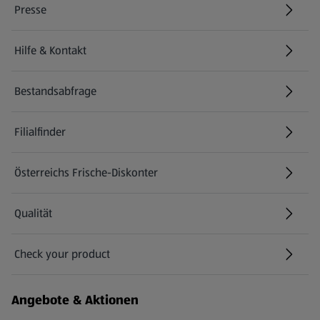
Presse
Hilfe & Kontakt
(öffnet in einem neuen Tab)
Bestandsabfrage
(öffnet in einem neuen Tab)
Filialfinder
Österreichs Frische-Diskonter
Qualität
Check your product
(öffnet in einem neuen Tab)
Angebote & Aktionen