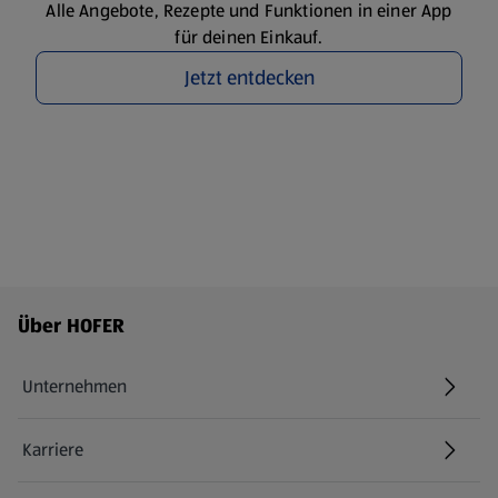
Alle Angebote, Rezepte und Funktionen in einer App
für deinen Einkauf.
Jetzt entdecken
Fußzeilenmenü - weitere Links
Über HOFER
Unternehmen
Karriere
(öffnet in einem neuen Tab)