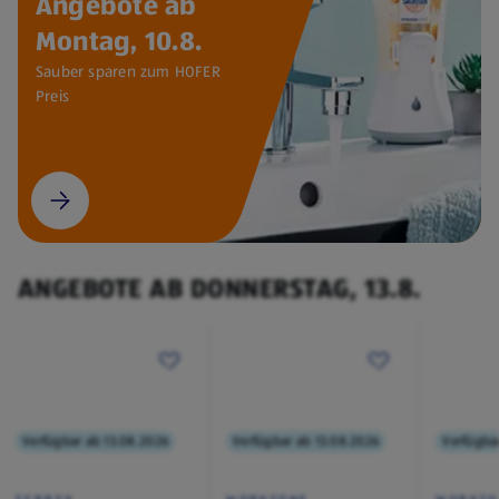
Angebote ab
Montag, 10.8.
Sauber sparen zum HOFER
Preis
ANGEBOTE AB DONNERSTAG, 13.8.
Verfügbar ab 13.08.2026
Verfügbar ab 13.08.2026
Verfügba