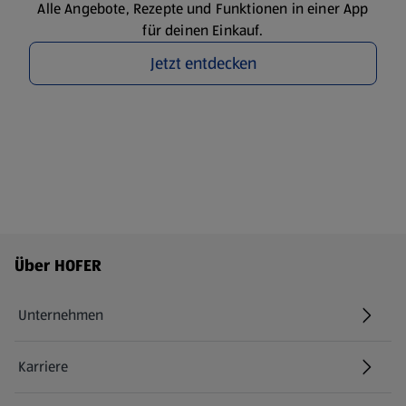
Alle Angebote, Rezepte und Funktionen in einer App
für deinen Einkauf.
Jetzt entdecken
Fußzeilenmenü - weitere Links
Über HOFER
Unternehmen
Karriere
(öffnet in einem neuen Tab)