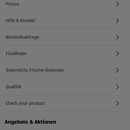
Presse
Hilfe & Kontakt
(öffnet in einem neuen Tab)
Bestandsabfrage
(öffnet in einem neuen Tab)
Filialfinder
Österreichs Frische-Diskonter
Qualität
Check your product
(öffnet in einem neuen Tab)
Angebote & Aktionen