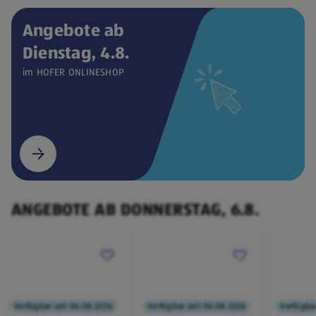
Angebote ab
Dienstag, 4.8.
Verfügbar seit 04.08.2026
ONLINESHOP
im HOFER ONLINESHOP
CEEM
Weintemperierschrank
€ 449,00
¹
(öffnet in einem neuen Tab)
ANGEBOTE AB DONNERSTAG, 6.8.
Verfügbar seit 06.08.2026
Verfügbar seit 06.08.2026
Verfügbar