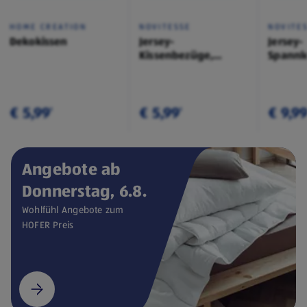
HOME CREATION
NOVITESSE
NOVITE
Dekokissen
Jersey-
Jersey-
Kissenbezüge,
Spannl
Doppelpkg.
€ 5,99
€ 5,99
€ 9,9
¹
¹
Angebote ab
Donnerstag, 6.8.
Wohlfühl Angebote zum
HOFER Preis