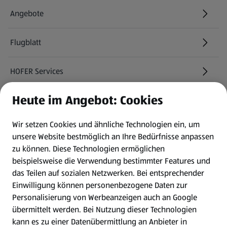
Angebote
Flugblatt
HOFER Services
Heute im Angebot: Cookies
Newsletter
Wir setzen Cookies und ähnliche Technologien ein, um
WhatsApp
unsere Website bestmöglich an Ihre Bedürfnisse anpassen
zu können.
Diese Technologien ermöglichen
Gewinnspiele
beispielsweise die Verwendung bestimmter Features und
das Teilen auf sozialen Netzwerken. Bei entsprechender
Einwilligung können personenbezogene Daten zur
Mein HOFER. Meine Einkäufe.
Personalisierung von Werbeanzeigen auch an Google
übermittelt werden. Bei Nutzung dieser Technologien
Meine Meinung. Mein HOFER.
kann es zu einer Datenübermittlung an Anbieter in