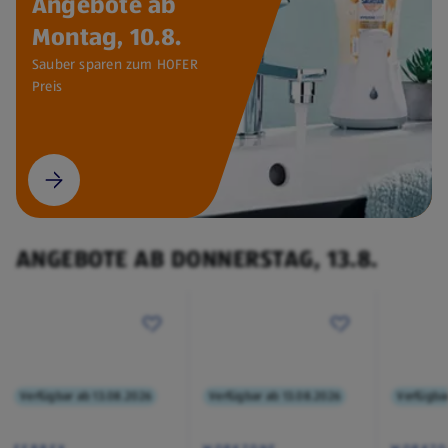
Angebote ab
Montag, 10.8.
Sauber sparen zum HOFER
Preis
ANGEBOTE AB DONNERSTAG, 13.8.
Verfügbar ab 13.08.2026
Verfügbar ab 13.08.2026
Verfügba