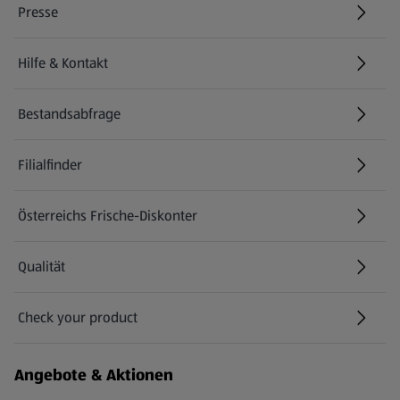
Presse
Hilfe & Kontakt
(öffnet in einem neuen Tab)
Bestandsabfrage
(öffnet in einem neuen Tab)
Filialfinder
Österreichs Frische-Diskonter
Qualität
Check your product
(öffnet in einem neuen Tab)
Angebote & Aktionen