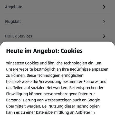
Angebote
Flugblatt
HOFER Services
Heute im Angebot: Cookies
Newsletter
Wir setzen Cookies und ähnliche Technologien ein, um
WhatsApp
unsere Website bestmöglich an Ihre Bedürfnisse anpassen
zu können.
Diese Technologien ermöglichen
Gewinnspiele
beispielsweise die Verwendung bestimmter Features und
das Teilen auf sozialen Netzwerken. Bei entsprechender
Einwilligung können personenbezogene Daten zur
Mein HOFER. Meine Einkäufe.
Personalisierung von Werbeanzeigen auch an Google
übermittelt werden. Bei Nutzung dieser Technologien
Meine Meinung. Mein HOFER.
kann es zu einer Datenübermittlung an Anbieter in