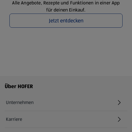
Alle Angebote, Rezepte und Funktionen in einer App
für deinen Einkauf.
Jetzt entdecken
Fußzeilenmenü - weitere Links
Über HOFER
Unternehmen
Karriere
(öffnet in einem neuen Tab)