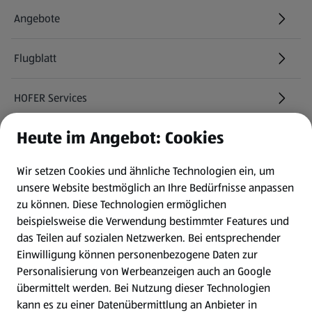
Angebote
Flugblatt
HOFER Services
Heute im Angebot: Cookies
Newsletter
Wir setzen Cookies und ähnliche Technologien ein, um
WhatsApp
unsere Website bestmöglich an Ihre Bedürfnisse anpassen
zu können.
Diese Technologien ermöglichen
Gewinnspiele
beispielsweise die Verwendung bestimmter Features und
das Teilen auf sozialen Netzwerken. Bei entsprechender
Einwilligung können personenbezogene Daten zur
Mein HOFER. Meine Einkäufe.
Personalisierung von Werbeanzeigen auch an Google
übermittelt werden. Bei Nutzung dieser Technologien
Meine Meinung. Mein HOFER.
kann es zu einer Datenübermittlung an Anbieter in