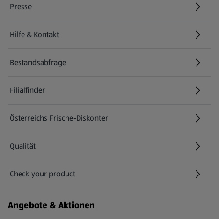
Presse
Hilfe & Kontakt
(öffnet in einem neuen Tab)
Bestandsabfrage
(öffnet in einem neuen Tab)
Filialfinder
Österreichs Frische-Diskonter
Qualität
Check your product
(öffnet in einem neuen Tab)
Angebote & Aktionen