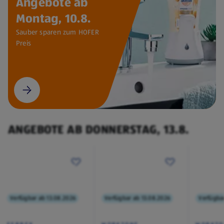
Angebote ab
Montag, 10.8.
Sauber sparen zum HOFER
Preis
ANGEBOTE AB DONNERSTAG, 13.8.
Verfügbar ab 13.08.2026
Verfügbar ab 13.08.2026
Verfügba