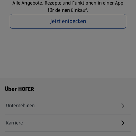
Alle Angebote, Rezepte und Funktionen in einer App
für deinen Einkauf.
Jetzt entdecken
Fußzeilenmenü - weitere Links
Über HOFER
Unternehmen
Karriere
(öffnet in einem neuen Tab)