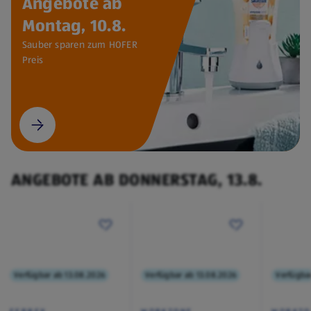
Angebote ab
Montag, 10.8.
Sauber sparen zum HOFER
Preis
ANGEBOTE AB DONNERSTAG, 13.8.
Verfügbar ab 13.08.2026
Verfügbar ab 13.08.2026
Verfügba