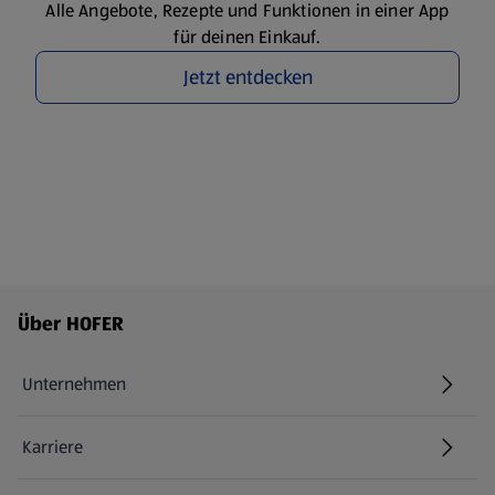
Alle Angebote, Rezepte und Funktionen in einer App
für deinen Einkauf.
Jetzt entdecken
Fußzeilenmenü - weitere Links
Über HOFER
Unternehmen
Karriere
(öffnet in einem neuen Tab)