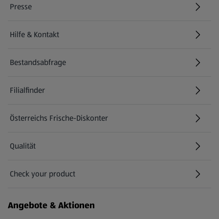
Presse
Hilfe & Kontakt
(öffnet in einem neuen Tab)
Bestandsabfrage
(öffnet in einem neuen Tab)
Filialfinder
Österreichs Frische-Diskonter
Qualität
Check your product
(öffnet in einem neuen Tab)
Angebote & Aktionen