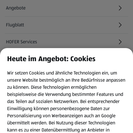
Angebote
Flugblatt
HOFER Services
Heute im Angebot: Cookies
Newsletter
Wir setzen Cookies und ähnliche Technologien ein, um
WhatsApp
unsere Website bestmöglich an Ihre Bedürfnisse anpassen
zu können.
Diese Technologien ermöglichen
Gewinnspiele
beispielsweise die Verwendung bestimmter Features und
das Teilen auf sozialen Netzwerken. Bei entsprechender
Einwilligung können personenbezogene Daten zur
Mein HOFER. Meine Einkäufe.
Personalisierung von Werbeanzeigen auch an Google
übermittelt werden. Bei Nutzung dieser Technologien
Meine Meinung. Mein HOFER.
kann es zu einer Datenübermittlung an Anbieter in