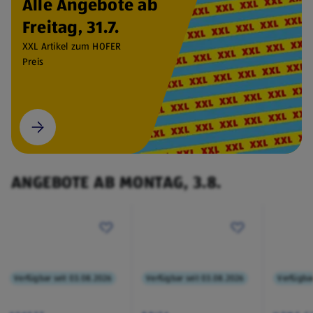
Alle Angebote ab
Freitag, 31.7.
XXL Artikel zum HOFER
Preis
ANGEBOTE AB MONTAG, 3.8.
Verfügbar seit 03.08.2026
Verfügbar seit 03.08.2026
Verfügbar