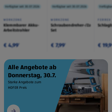
Verfügbar seit 30.07.2026
Verfügbar seit 30.07.2026
Verfügbar
WORKZONE
WORKZONE
FERREX
Klemmbarer Akku-
Schraubendreher-/Zangen-
Schlag
Arbeitstrahler
Set
€ 4,99
€ 7,99
€ 19,
¹
¹
Alle Angebote ab
Donnerstag, 30.7.
Starke Angebote zum
HOFER Preis