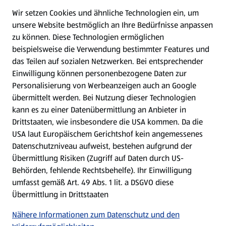
Wir setzen Cookies und ähnliche Technologien ein, um
WhatsApp
unsere Website bestmöglich an Ihre Bedürfnisse anpassen
zu können.
Diese Technologien ermöglichen
Gewinnspiele
beispielsweise die Verwendung bestimmter Features und
das Teilen auf sozialen Netzwerken. Bei entsprechender
Einwilligung können personenbezogene Daten zur
Mein HOFER. Meine Einkäufe.
Personalisierung von Werbeanzeigen auch an Google
übermittelt werden. Bei Nutzung dieser Technologien
Meine Meinung. Mein HOFER.
kann es zu einer Datenübermittlung an Anbieter in
Drittstaaten, wie insbesondere die USA kommen. Da die
Gutscheingroßbestellung
USA laut Europäischem Gerichtshof kein angemessenes
(öffnet in einem neuen Tab)
Datenschutzniveau aufweist, bestehen aufgrund der
Übermittlung Risiken (Zugriff auf Daten durch US-
Folge uns hier:
Behörden, fehlende Rechtsbehelfe). Ihr Einwilligung
umfasst gemäß Art. 49 Abs. 1 lit. a DSGVO diese
Übermittlung in Drittstaaten
Jetzt die HOFER App downloaden
Nähere Informationen zum Datenschutz und den