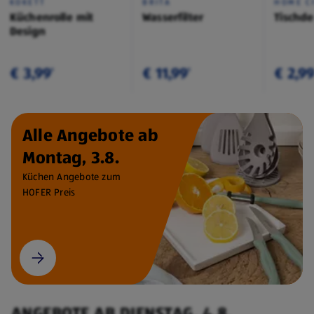
KOKETT
BRITA
HOME C
Küchenrolle mit
Wasserfilter
Tischd
Design
€ 3,99
€ 11,99
€ 2,9
¹
¹
Alle Angebote ab
Montag, 3.8.
Küchen Angebote zum
HOFER Preis
ANGEBOTE AB DIENSTAG, 4.8.