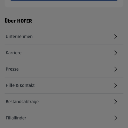
Fußzeilenmenü - weitere Links
Über HOFER
Unternehmen
Karriere
(öffnet in einem neuen Tab)
Presse
Hilfe & Kontakt
(öffnet in einem neuen Tab)
Bestandsabfrage
(öffnet in einem neuen Tab)
Filialfinder