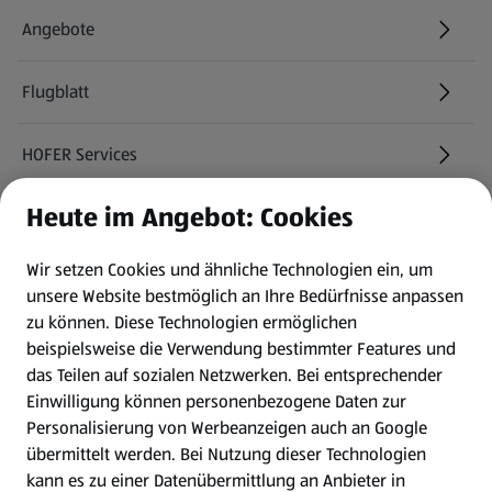
Angebote
Flugblatt
HOFER Services
Heute im Angebot: Cookies
Newsletter
Wir setzen Cookies und ähnliche Technologien ein, um
WhatsApp
unsere Website bestmöglich an Ihre Bedürfnisse anpassen
zu können.
Diese Technologien ermöglichen
Gewinnspiele
beispielsweise die Verwendung bestimmter Features und
das Teilen auf sozialen Netzwerken. Bei entsprechender
Einwilligung können personenbezogene Daten zur
Mein HOFER. Meine Einkäufe.
Personalisierung von Werbeanzeigen auch an Google
übermittelt werden. Bei Nutzung dieser Technologien
Meine Meinung. Mein HOFER.
kann es zu einer Datenübermittlung an Anbieter in