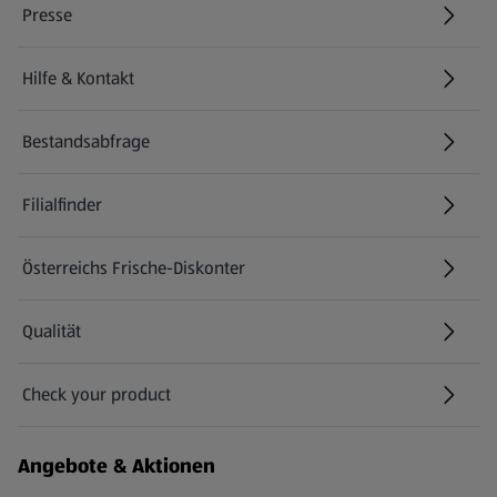
Presse
Hilfe & Kontakt
(öffnet in einem neuen Tab)
Bestandsabfrage
(öffnet in einem neuen Tab)
Filialfinder
Österreichs Frische-Diskonter
Qualität
Check your product
(öffnet in einem neuen Tab)
Angebote & Aktionen