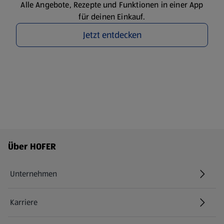
Alle Angebote, Rezepte und Funktionen in einer App
für deinen Einkauf.
Jetzt entdecken
Fußzeilenmenü - weitere Links
Über HOFER
Unternehmen
Karriere
(öffnet in einem neuen Tab)