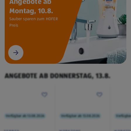
Angebote ab
Montag, 10.8.
Sauber sparen zum HOFER
Preis
ANGEBOTE AB DONNERSTAG, 13.8.
Verfügbar ab 13.08.2026
Verfügbar ab 13.08.2026
Verfügba