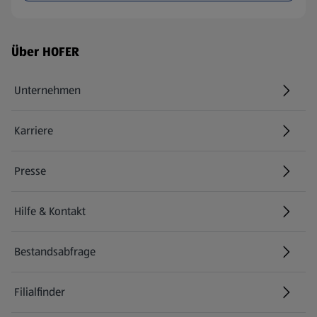
Fußzeilenmenü - weitere Links
Über HOFER
Unternehmen
Karriere
(öffnet in einem neuen Tab)
Presse
Hilfe & Kontakt
(öffnet in einem neuen Tab)
Bestandsabfrage
(öffnet in einem neuen Tab)
Filialfinder