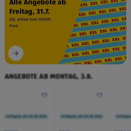
Alle Angebote ab
Freitag, 31.7.
XXL Artikel zum HOFER
Preis
ANGEBOTE AB MONTAG, 3.8.
Verfügbar seit 03.08.2026
Verfügbar seit 03.08.2026
Verfügbar