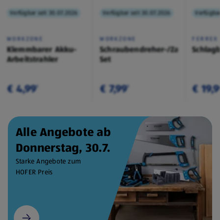
Verfügbar seit 30.07.2026
Verfügbar seit 30.07.2026
Verfügbar
WORKZONE
WORKZONE
FERREX
Klemmbarer Akku-
Schraubendreher-/Zangen-
Schlag
Arbeitstrahler
Set
€ 4,99
€ 7,99
€ 19,
¹
¹
Alle Angebote ab
Donnerstag, 30.7.
Starke Angebote zum
HOFER Preis