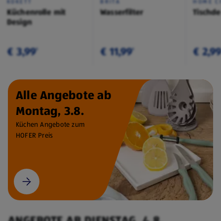
KOKETT
BRITA
HOME C
Küchenrolle mit
Wasserfilter
Tischd
Design
€ 3,99
€ 11,99
€ 2,9
¹
¹
Alle Angebote ab
Montag, 3.8.
Küchen Angebote zum
HOFER Preis
ANGEBOTE AB DIENSTAG, 4.8.