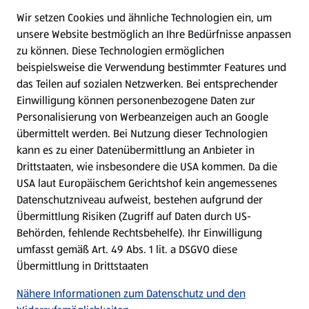
Wir setzen Cookies und ähnliche Technologien ein, um
WhatsApp
unsere Website bestmöglich an Ihre Bedürfnisse anpassen
zu können.
Diese Technologien ermöglichen
Gewinnspiele
beispielsweise die Verwendung bestimmter Features und
das Teilen auf sozialen Netzwerken. Bei entsprechender
Einwilligung können personenbezogene Daten zur
Mein HOFER. Meine Einkäufe.
Personalisierung von Werbeanzeigen auch an Google
übermittelt werden. Bei Nutzung dieser Technologien
Meine Meinung. Mein HOFER.
kann es zu einer Datenübermittlung an Anbieter in
Drittstaaten, wie insbesondere die USA kommen. Da die
Gutscheingroßbestellung
USA laut Europäischem Gerichtshof kein angemessenes
(öffnet in einem neuen Tab)
Datenschutzniveau aufweist, bestehen aufgrund der
Übermittlung Risiken (Zugriff auf Daten durch US-
Folge uns hier:
Behörden, fehlende Rechtsbehelfe). Ihr Einwilligung
umfasst gemäß Art. 49 Abs. 1 lit. a DSGVO diese
Übermittlung in Drittstaaten
Jetzt die HOFER App downloaden
Nähere Informationen zum Datenschutz und den