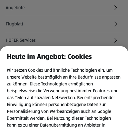
Angebote
Flugblatt
HOFER Services
Heute im Angebot: Cookies
Newsletter
Wir setzen Cookies und ähnliche Technologien ein, um
WhatsApp
unsere Website bestmöglich an Ihre Bedürfnisse anpassen
zu können.
Diese Technologien ermöglichen
Gewinnspiele
beispielsweise die Verwendung bestimmter Features und
das Teilen auf sozialen Netzwerken. Bei entsprechender
Einwilligung können personenbezogene Daten zur
Mein HOFER. Meine Einkäufe.
Personalisierung von Werbeanzeigen auch an Google
übermittelt werden. Bei Nutzung dieser Technologien
Meine Meinung. Mein HOFER.
kann es zu einer Datenübermittlung an Anbieter in