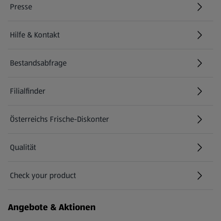
Presse
Hilfe & Kontakt
(öffnet in einem neuen Tab)
Bestandsabfrage
(öffnet in einem neuen Tab)
Filialfinder
Österreichs Frische-Diskonter
Qualität
Check your product
(öffnet in einem neuen Tab)
Angebote & Aktionen