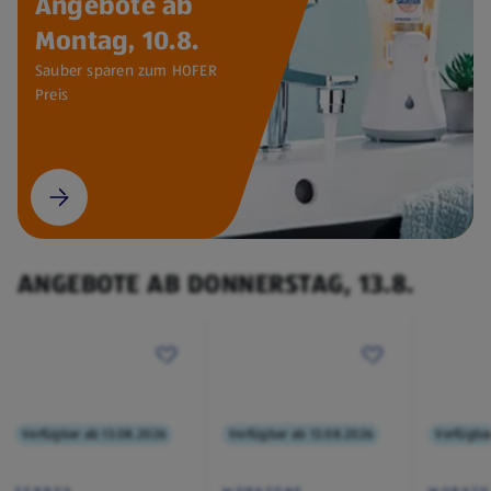
Angebote ab
Montag, 10.8.
Sauber sparen zum HOFER
Preis
ANGEBOTE AB DONNERSTAG, 13.8.
Verfügbar ab 13.08.2026
Verfügbar ab 13.08.2026
Verfügba