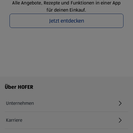
Alle Angebote, Rezepte und Funktionen in einer App
für deinen Einkauf.
Jetzt entdecken
Fußzeilenmenü - weitere Links
Über HOFER
Unternehmen
Karriere
(öffnet in einem neuen Tab)