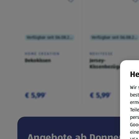
Verfügbar seit 06.08.2026
Verfügbar seit 06.08.2026
HOME CREATION
NOVITESSE
Dekokissen
Jersey-
Kissenbezüge,
He
Doppelpkg.
Wir 
€ 5,99
€ 5,99
best
¹
¹
erm
Teil
per
Goog
eine
Angebote ab Donnerstag