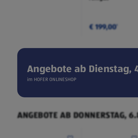
€ 199,00
¹
Angebote ab Dienstag, 4
Verfügbar seit 04.08.2026
im HOFER ONLINESHOP
ONLINESHOP
CEEM
(öffnet in einem neuen Tab)
Weintemperierschrank
ANGEBOTE AB DONNERSTAG, 6.
€ 449,00
¹