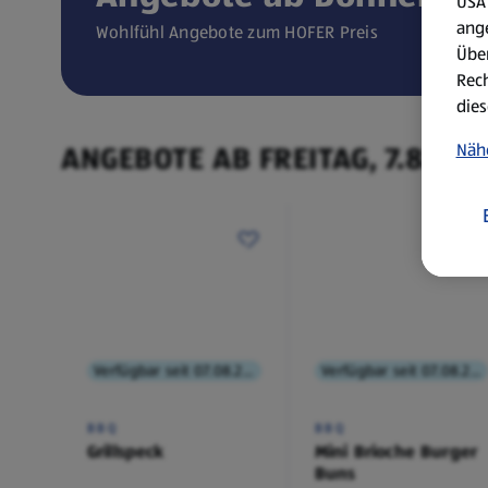
USA 
ang
Wohlfühl Angebote zum HOFER Preis
Über
Rech
dies
ANGEBOTE AB FREITAG, 7.8.
Näh
Verfügbar seit 07.08.2026
Verfügbar seit 07.08.2026
BBQ
BBQ
Grillspeck
Mini Brioche Burger
Buns