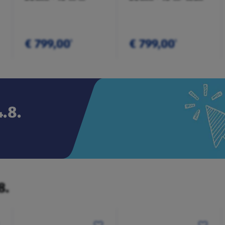
anthrazit
€ 799,00
€ 799,00
¹
¹
.8.
8.