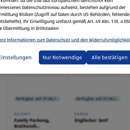
kommen. Da die USA laut Europäischem Gerichtshof kein
emessenes Datenschutzniveau aufweist, bestehen aufgrund der
mittlung Risiken (Zugriff auf Daten durch US-Behörden, fehlende
tsbehelfe). Ihr Einwilligung umfasst gemäß Art. 49 Abs. 1 lit. a D
e Übermittlung in Drittstaaten
ere Informationen zum Datenschutz und den Widerrufsmöglichkei
Einstellungen
Nur Notwendige
Alle bestätigen
Verfügbar seit 07.08.2026
Verfügbar seit 07.08.2026
KOTÁNYI
RAMSA
Family Packung,
Englischer Senf
Brathendl