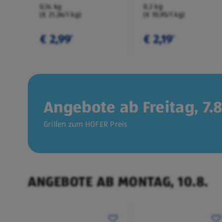
0,14 kg
0,2 kg
(€ 21,36/1 kg)
(€ 10,95/1 kg)
€ 2,99
€ 2,19
¹
¹
Angebote ab Freitag, 7.8
Grillen zum HOFER Preis
ANGEBOTE AB MONTAG, 10.8.