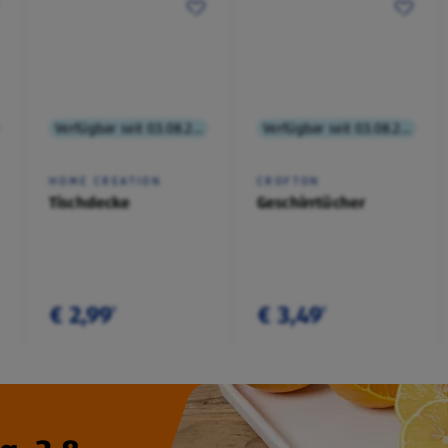
Verfügbar seit 03.08.2026
Verfügbar seit 03.08.2026
HOME CREATION
CROFTON
Tischdecke
Geschirrtücher
€ 2,99
€ 3,49
¹
¹