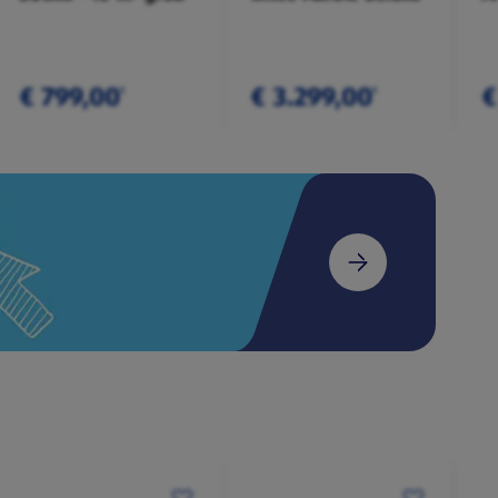
€ 799,00
€ 3.299,00
€
¹
¹