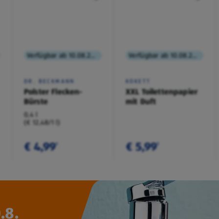
Verfügbar ab 10.08.2026
Verfügbar ab 10.08.2026
DR. BECKMANN
KOKETT
Polster Flecken-
XXL Toilettenpapier
Bürste
mit Duft
0,4 l
(€ 12,48/1 l)
€ 4,99
€ 5,99
¹
¹
.8.