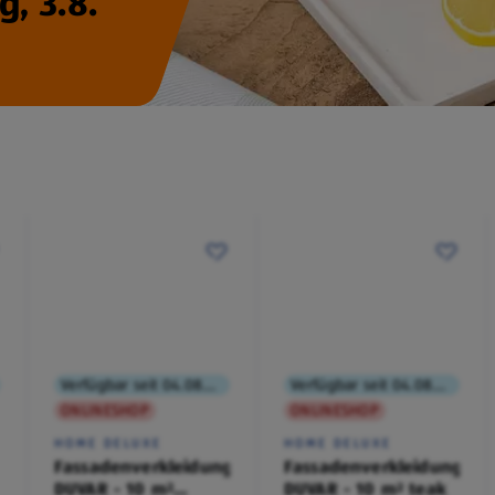
, 3.8.
Verfügbar seit 04.08.2026
Verfügbar seit 04.08.2026
ONLINESHOP
ONLINESHOP
HOME DELUXE
HOME DELUXE
Fassadenverkleidung
Fassadenverkleidung
DUVAR - 10 m²
DUVAR - 10 m² teak