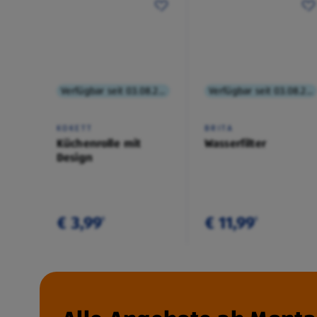
Verfügbar seit 03.08.2026
Verfügbar seit 03.08.2026
KOKETT
BRITA
Küchenrolle mit
Wasserfilter
Design
€ 3,99
€ 11,99
¹
¹