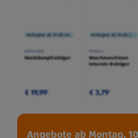
Verfügbar ab 10.08.2026
Verfügbar ab 10.08.2026
AMBIANO
TANDIL
Handdampfreiniger
Waschmaschinen
Intensiv-Reiniger
€ 19,99
€ 3,79
¹
¹
Angebote ab Montag, 10