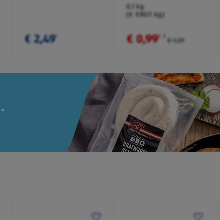
Würzmischung
0,1 kg
(€ 9,90/1 kg)
€ 2,49
€ 0,99
¹
¹
˒
²
€ 1,29
.