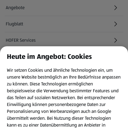
Angebote
Flugblatt
HOFER Services
Heute im Angebot: Cookies
Newsletter
Wir setzen Cookies und ähnliche Technologien ein, um
WhatsApp
unsere Website bestmöglich an Ihre Bedürfnisse anpassen
zu können.
Diese Technologien ermöglichen
Gewinnspiele
beispielsweise die Verwendung bestimmter Features und
das Teilen auf sozialen Netzwerken. Bei entsprechender
Einwilligung können personenbezogene Daten zur
Mein HOFER. Meine Einkäufe.
Personalisierung von Werbeanzeigen auch an Google
übermittelt werden. Bei Nutzung dieser Technologien
Meine Meinung. Mein HOFER.
kann es zu einer Datenübermittlung an Anbieter in