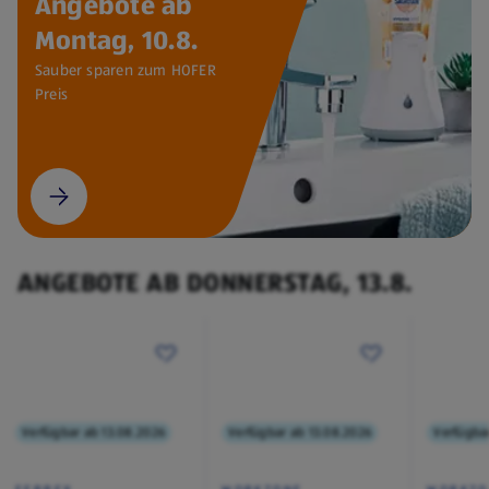
Angebote ab
Montag, 10.8.
Sauber sparen zum HOFER
Preis
ANGEBOTE AB DONNERSTAG, 13.8.
Verfügbar ab 13.08.2026
Verfügbar ab 13.08.2026
Verfügba