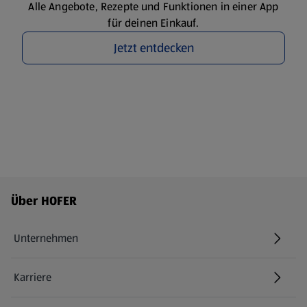
Alle Angebote, Rezepte und Funktionen in einer App
für deinen Einkauf.
Jetzt entdecken
Fußzeilenmenü - weitere Links
Über HOFER
Unternehmen
Karriere
(öffnet in einem neuen Tab)