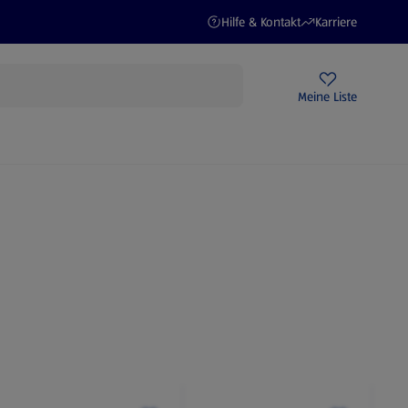
(öffnet in einem neuen Tab)
(öffnet in einem ne
Hilfe & Kontakt
Karriere
Rezeptwelt
Newsletter
HOFER Filialen
Meine Liste
STROM