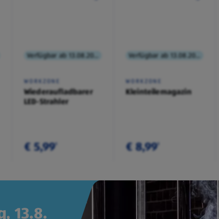
Verfügbar ab 13.08.2026
Verfügbar ab 13.08.2026
WORKZONE
WORKZONE
Wiederaufladbarer
Kleinteilemagazin
LED-Strahler
€ 5,99
€ 8,99
¹
¹
, 13.8.