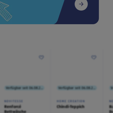
Verfügbar seit 06.08.2026
Verfügbar seit 06.08.2026
NOVITESSE
HOME CREATION
N
Renforcé
Chindi-Teppich
B
Bettwäsche
D