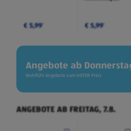
Doppelpkg.
€ 5,99
€ 5,99
¹
¹
Angebote ab Donnerstag
Wohlfühl Angebote zum HOFER Preis
ANGEBOTE AB FREITAG, 7.8.