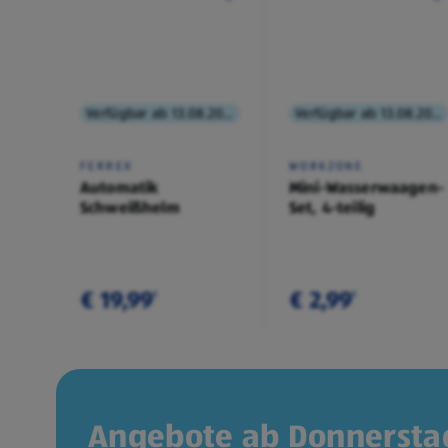
Verfügbar ab 13.08.2026
Verfügbar ab 13.08.2026
FERREX
WORKZONE
Automatik
Mini-Wasserwaagen-
Schweißhelm
Set, 4-teilig
€ 19,99
€ 2,99
¹
¹
Angebote ab Donnerstag