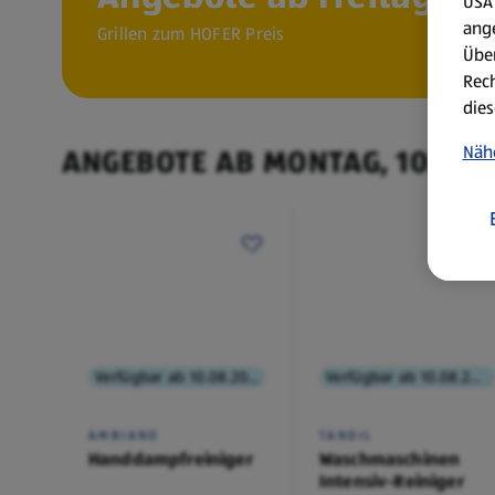
USA 
ang
Grillen zum HOFER Preis
Über
Rech
dies
Näh
ANGEBOTE AB MONTAG, 10.8.
Verfügbar ab 10.08.2026
Verfügbar ab 10.08.2026
AMBIANO
TANDIL
Handdampfreiniger
Waschmaschinen
Intensiv-Reiniger