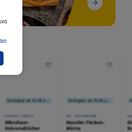
SGVO
ten
Verfügbar ab 10.08.2026
Verfügbar ab 10.08.2026
POWER FORCE
DR. BECKMANN
A
Mikrofaser
Haustier Flecken-
El
Universaltücher
Bürste
R