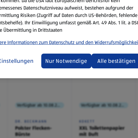
kommen. Da die USA laut Europäischem Gerichtshof kein
emessenes Datenschutzniveau aufweist, bestehen aufgrund der
mittlung Risiken (Zugriff auf Daten durch US-Behörden, fehlende
tsbehelfe). Ihr Einwilligung umfasst gemäß Art. 49 Abs. 1 lit. a D
e Übermittlung in Drittstaaten
ere Informationen zum Datenschutz und den Widerrufsmöglichkei
Einstellungen
Nur Notwendige
Alle bestätigen
Verfügbar ab 10.08.2026
Verfügbar ab 10.08.2026
DR. BECKMANN
KOKETT
Polster Flecken-
XXL Toilettenpapier
Bürste
mit Duft