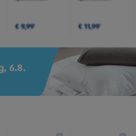
€ 9,99
€ 11,99
¹
¹
, 6.8.