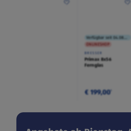
Verfügbar seit 04.08.2026
ONLINESHOP
BRESSER
Primax 8x56
Fernglas
€ 199,00
¹