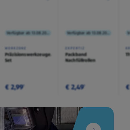
Verfügbar ab 13.08.2026
Verfügbar ab 13.08.2026
WORKZONE
EXPERTIZ
K
Präzisionswerkzeuge/Messer-
Packband
T
Set
Nachfüllrollen
€ 2,99
€ 2,49
€
¹
¹