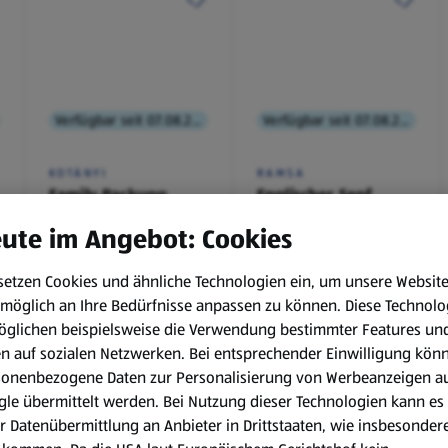
Verfügbar seit 07.08.2026
Verfügbar seit 07.08.2026
KOTÁNYI
RAMSA
Family Packung,
Englischer Senf
Brathendl
ute im Angebot: Cookies
Würzmischung
0,1 kg
(€ 9,90/1 kg)
setzen Cookies und ähnliche Technologien ein, um unsere Websit
€ 2,49
€ 0,99
möglich an Ihre Bedürfnisse anpassen zu können.
Diese Technolo
¹
¹
˒
²
€ 1,29
öglichen beispielsweise die Verwendung bestimmter Features un
en auf sozialen Netzwerken. Bei entsprechender Einwilligung kön
sonenbezogene Daten zur Personalisierung von Werbeanzeigen a
le übermittelt werden. Bei Nutzung dieser Technologien kann es
r Datenübermittlung an Anbieter in Drittstaaten, wie insbesondere
.