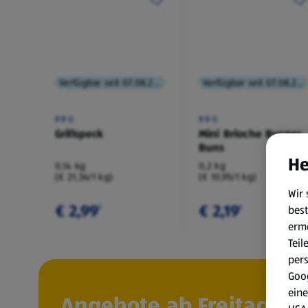
Verfügbar seit 07.08.2026
Verfügbar seit 07.08.2026
BBQ
BBQ
Grillspeck
Mini Brioche Burger
Buns
He
0,14 kg
0,2 kg
(€ 21,36/1 kg)
(€ 10,95/1 kg)
Wir 
€ 2,99
€ 2,19
best
¹
¹
erm
Teil
per
Goog
eine
Angebote ab Freitag, 7.8