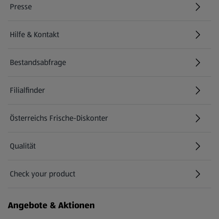
Presse
Hilfe & Kontakt
(öffnet in einem neuen Tab)
Bestandsabfrage
(öffnet in einem neuen Tab)
Filialfinder
Österreichs Frische-Diskonter
Qualität
Check your product
(öffnet in einem neuen Tab)
Angebote & Aktionen