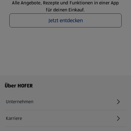
Alle Angebote, Rezepte und Funktionen in einer App
für deinen Einkauf.
Jetzt entdecken
Fußzeilenmenü - weitere Links
Über HOFER
Unternehmen
Karriere
(öffnet in einem neuen Tab)