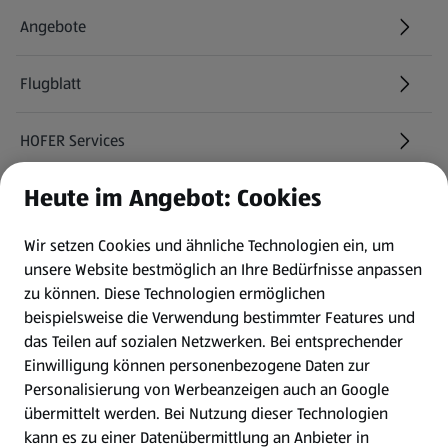
Angebote
Flugblatt
HOFER Services
Heute im Angebot: Cookies
Newsletter
Wir setzen Cookies und ähnliche Technologien ein, um
WhatsApp
unsere Website bestmöglich an Ihre Bedürfnisse anpassen
zu können.
Diese Technologien ermöglichen
Gewinnspiele
beispielsweise die Verwendung bestimmter Features und
das Teilen auf sozialen Netzwerken. Bei entsprechender
Einwilligung können personenbezogene Daten zur
Mein HOFER. Meine Einkäufe.
Personalisierung von Werbeanzeigen auch an Google
übermittelt werden. Bei Nutzung dieser Technologien
Meine Meinung. Mein HOFER.
kann es zu einer Datenübermittlung an Anbieter in