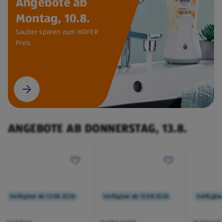
Angebote ab
Montag, 10.8.
Sauber sparen zum HOFER
Preis
ANGEBOTE AB DONNERSTAG, 13.8.
Verfügbar ab 13.08.2026
Verfügbar ab 13.08.2026
Verfügba