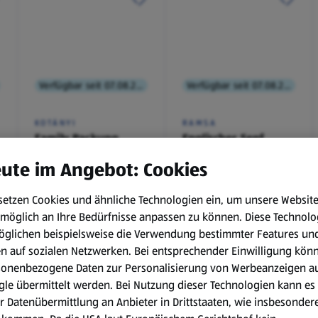
Verfügbar seit 07.08.2026
Verfügbar seit 07.08.2026
KOTÁNYI
RAMSA
Family Packung,
Englischer Senf
Brathendl
ute im Angebot: Cookies
Würzmischung
0,1 kg
(€ 9,90/1 kg)
setzen Cookies und ähnliche Technologien ein, um unsere Websit
€ 2,49
€ 0,99
möglich an Ihre Bedürfnisse anpassen zu können.
Diese Technolo
¹
¹
˒
²
€ 1,29
öglichen beispielsweise die Verwendung bestimmter Features un
en auf sozialen Netzwerken. Bei entsprechender Einwilligung kön
sonenbezogene Daten zur Personalisierung von Werbeanzeigen a
le übermittelt werden. Bei Nutzung dieser Technologien kann es
r Datenübermittlung an Anbieter in Drittstaaten, wie insbesondere
.