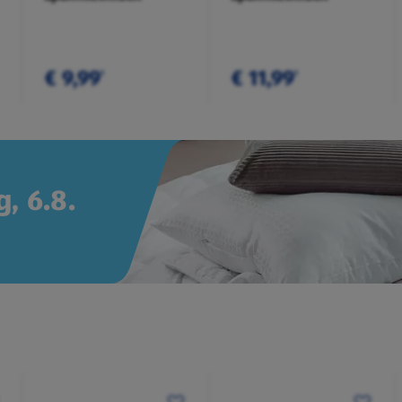
€ 9,99
€ 11,99
¹
¹
, 6.8.