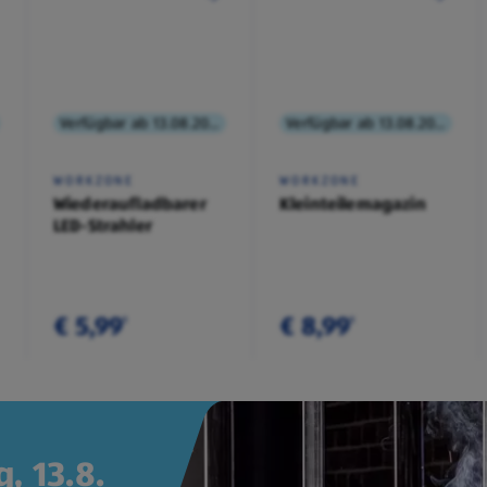
Verfügbar ab 13.08.2026
Verfügbar ab 13.08.2026
WORKZONE
WORKZONE
Wiederaufladbarer
Kleinteilemagazin
LED-Strahler
€ 5,99
€ 8,99
¹
¹
, 13.8.