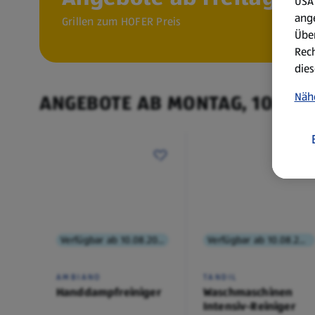
USA 
ang
Grillen zum HOFER Preis
Über
Rech
dies
Näh
ANGEBOTE AB MONTAG, 10.8.
Verfügbar ab 10.08.2026
Verfügbar ab 10.08.2026
AMBIANO
TANDIL
Handdampfreiniger
Waschmaschinen
Intensiv-Reiniger