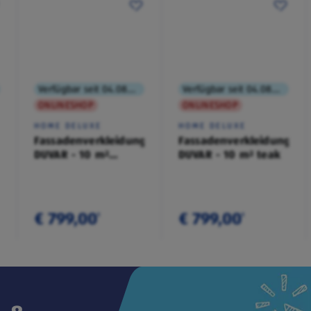
Verfügbar seit 04.08.2026
Verfügbar seit 04.08.2026
ONLINESHOP
ONLINESHOP
HOME DELUXE
HOME DELUXE
Fassadenverkleidung
Fassadenverkleidung
DUVAR - 10 m²
DUVAR - 10 m² teak
anthrazit
€ 799,00
€ 799,00
¹
¹