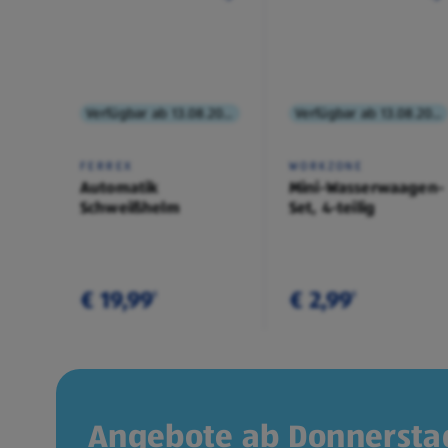
Verfügbar ab 13.08.2026
Verfügbar ab 13.08.2026
FERREX
WORKZONE
Automatik
Mini-Wasserwaagen-
Schweißhelm
Set, 4-teilig
€ 19,99
€ 2,99
¹
¹
Angebote ab Donnerstag