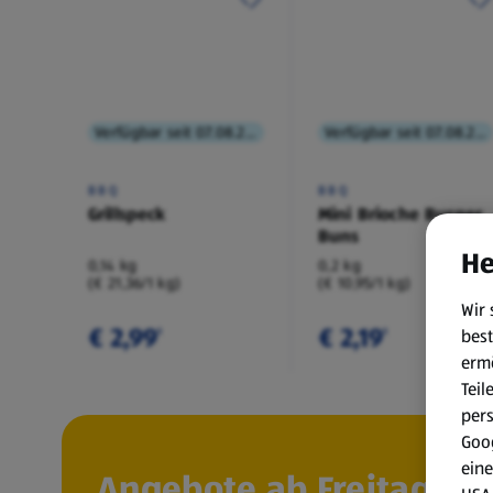
Verfügbar seit 07.08.2026
Verfügbar seit 07.08.2026
BBQ
BBQ
Grillspeck
Mini Brioche Burger
Buns
He
0,14 kg
0,2 kg
(€ 21,36/1 kg)
(€ 10,95/1 kg)
Wir 
€ 2,99
€ 2,19
best
¹
¹
erm
Teil
per
Goog
eine
Angebote ab Freitag, 7.8