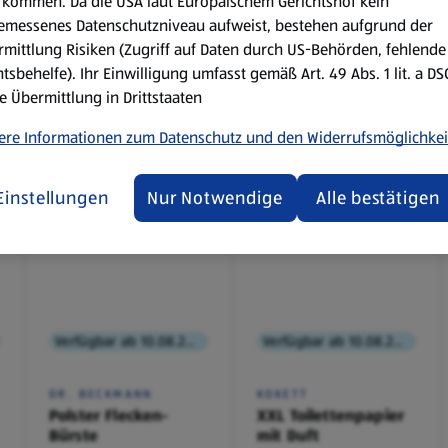
kommen. Da die USA laut Europäischem Gerichtshof kein
emessenes Datenschutzniveau aufweist, bestehen aufgrund der
mittlung Risiken (Zugriff auf Daten durch US-Behörden, fehlende
tsbehelfe). Ihr Einwilligung umfasst gemäß Art. 49 Abs. 1 lit. a D
e Übermittlung in Drittstaaten
ere Informationen zum Datenschutz und den Widerrufsmöglichkei
Einstellungen
Nur Notwendige
Alle bestätigen
Verfügbar ab 10.08.2026
Verfügbar ab 10.08.2026
DR. BECKMANN
KOKETT
Polster Flecken-
XXL Toilettenpapier
Bürste
mit Duft