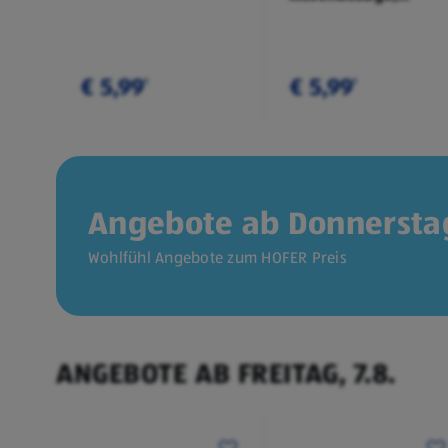
Doppelpkg.
€ 5,99
€ 5,99
¹
¹
Angebote ab Donnerstag
Wohlfühl Angebote zum HOFER Preis
ANGEBOTE AB FREITAG, 7.8.