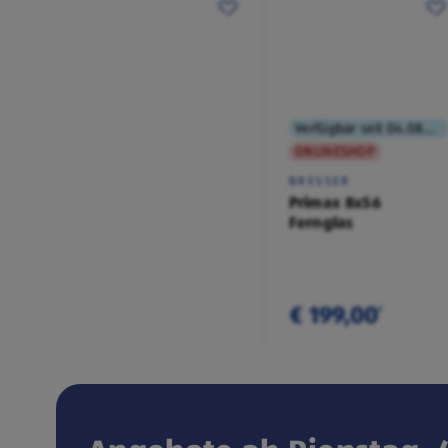
Verfügbar seit 04.08.2026
ONLINESHOP
BRESSER
Primax 8x56
Fernglas
€ 199,00
¹