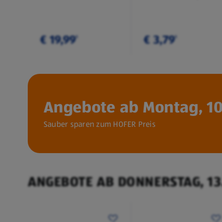
€ 19,99
€ 3,79
¹
¹
Angebote ab Montag, 10
Sauber sparen zum HOFER Preis
ANGEBOTE AB DONNERSTAG, 13