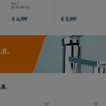
0,4 l
(€ 12,48/1 l)
€ 4,99
€ 5,99
¹
¹
.8.
.8.