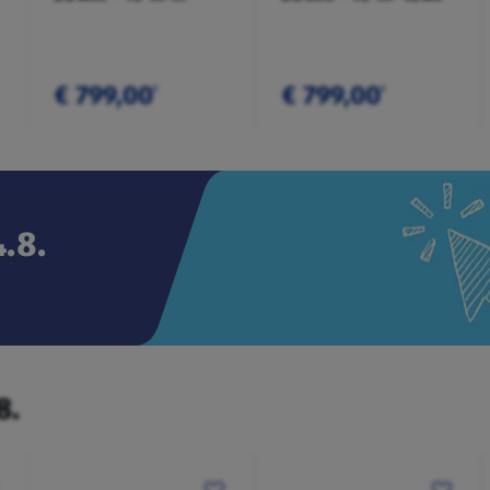
anthrazit
€ 799,00
€ 799,00
¹
¹
.8.
8.