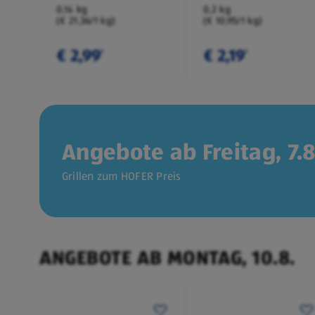
0,14 kg
0,2 kg
(€ 21,36/1 kg)
(€ 10,95/1 kg)
€ 2,99
€ 2,19
¹
¹
Angebote ab Freitag, 7.8
Grillen zum HOFER Preis
ANGEBOTE AB MONTAG, 10.8.