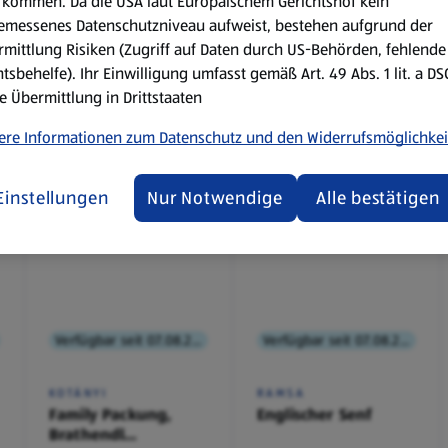
kommen. Da die USA laut Europäischem Gerichtshof kein
emessenes Datenschutzniveau aufweist, bestehen aufgrund der
mittlung Risiken (Zugriff auf Daten durch US-Behörden, fehlende
tsbehelfe). Ihr Einwilligung umfasst gemäß Art. 49 Abs. 1 lit. a D
e Übermittlung in Drittstaaten
ere Informationen zum Datenschutz und den Widerrufsmöglichkei
Einstellungen
Nur Notwendige
Alle bestätigen
Verfügbar seit 07.08.2026
Verfügbar seit 07.08.2026
KOTÁNYI
RAMSA
Family Packung,
Englischer Senf
Brathendl