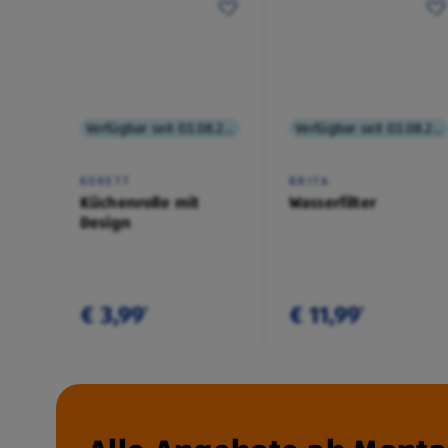
Verfügbar seit 03.08.2026
Verfügbar seit 03.08.2026
KOKETT
BRITA
Küchenrolle mit
Wasserfilter
Design
€ 3,99
€ 11,99
¹
¹