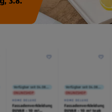
, 3.8.
Verfügbar seit 04.08.2026
Verfügbar seit 04.08.2026
ONLINESHOP
ONLINESHOP
HOME DELUXE
HOME DELUXE
Fassadenverkleidung
Fassadenverkleidung
DUVAR - 10 m²
DUVAR - 10 m² teak