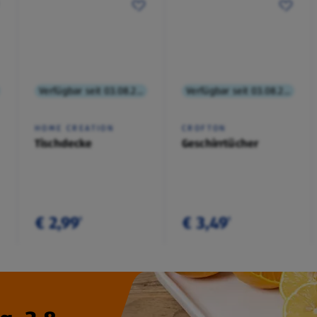
Verfügbar seit 03.08.2026
Verfügbar seit 03.08.2026
HOME CREATION
CROFTON
Tischdecke
Geschirrtücher
€ 2,99
€ 3,49
¹
¹