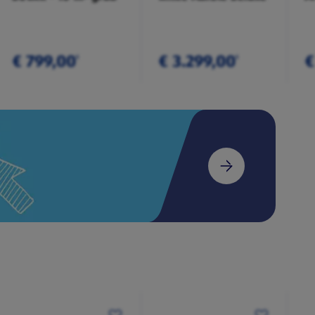
€ 799,00
€ 3.299,00
€
¹
¹