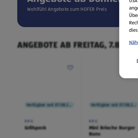
USA 
ang
Wohlfühl Angebote zum HOFER Preis
Über
Rech
dies
ANGEBOTE AB FREITAG, 7.8.
Näh
Verfügbar seit 07.08.2026
Verfügbar seit 07.08.2026
BBQ
BBQ
Grillspeck
Mini Brioche Burger
Buns