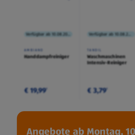
Verfügbar ab 10.08.2026
Verfügbar ab 10.08.2026
AMBIANO
TANDIL
Handdampfreiniger
Waschmaschinen
Intensiv-Reiniger
€ 19,99
€ 3,79
¹
¹
Angebote ab Montag, 10