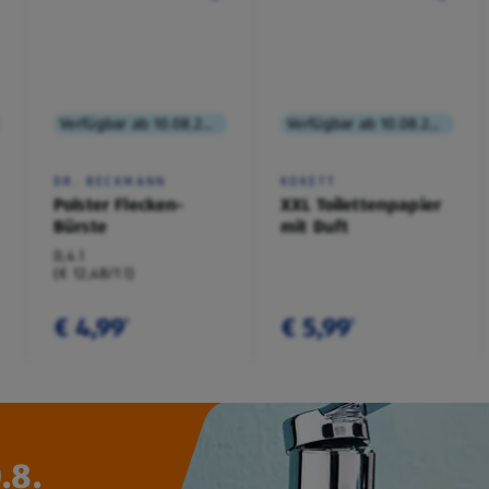
Verfügbar ab 10.08.2026
Verfügbar ab 10.08.2026
DR. BECKMANN
KOKETT
Polster Flecken-
XXL Toilettenpapier
Bürste
mit Duft
0,4 l
(€ 12,48/1 l)
€ 4,99
€ 5,99
¹
¹
.8.