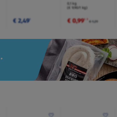
Würzmischung
0,1 kg
(€ 9,90/1 kg)
€ 2,49
€ 0,99
¹
¹
˒
²
€ 1,29
.