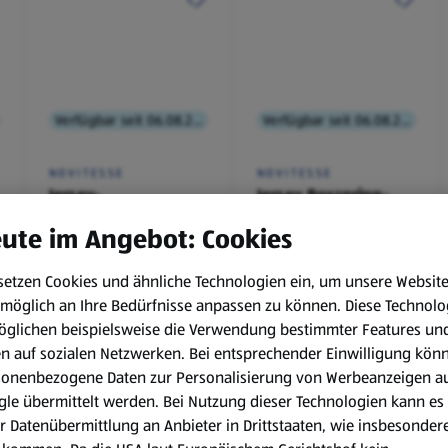
Verfügbar seit 06.08.2026
Verfügbar seit 06.08.2026
NOVITESSE
NOVITESSE
Jersey-
Jersey Boxspring-
Spannleintuch
Spannleintuch
ute im Angebot: Cookies
setzen Cookies und ähnliche Technologien ein, um unsere Websit
€ 9,99
€ 11,99
möglich an Ihre Bedürfnisse anpassen zu können.
Diese Technolo
¹
¹
öglichen beispielsweise die Verwendung bestimmter Features un
en auf sozialen Netzwerken. Bei entsprechender Einwilligung kön
sonenbezogene Daten zur Personalisierung von Werbeanzeigen a
le übermittelt werden. Bei Nutzung dieser Technologien kann es
r Datenübermittlung an Anbieter in Drittstaaten, wie insbesondere
, 6.8.