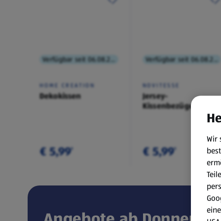
Verfügbar seit 06.08.2026
Verfügbar seit 06.08.2026
HOME CREATION
NOVITESSE
Dekokissen
Jersey-
Kissenbezüge,
He
Doppelpkg.
Wir 
€ 5,99
€ 5,99
best
¹
¹
erm
Teil
per
Goog
eine
Angebote ab Donnerstag