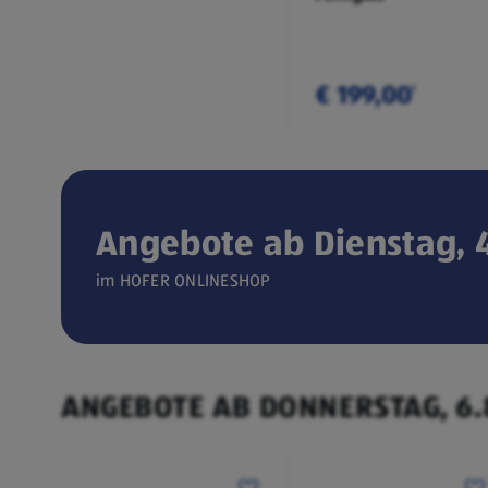
€ 199,00
¹
Angebote ab Dienstag, 4
Verfügbar seit 04.08.2026
im HOFER ONLINESHOP
ONLINESHOP
CEEM
(öffnet in einem neuen Tab)
Weintemperierschrank
ANGEBOTE AB DONNERSTAG, 6.
€ 449,00
¹