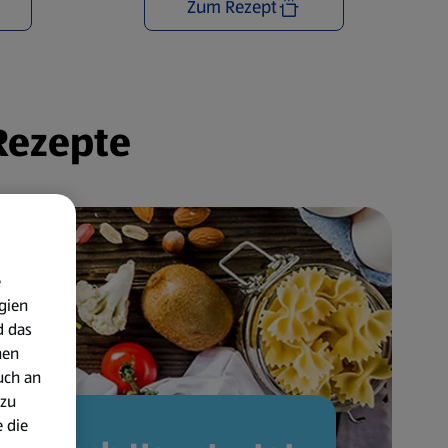
Zum Rezept
 Rezepte
e
gien
d das
nen
uch an
 zu
 die