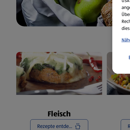
USA 
ang
Über
Rech
dies
Näh
Fleisch
Rezepte entdecken