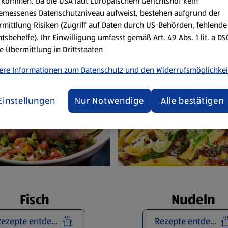
Reze
kommen. Da die USA laut Europäischem Gerichtshof kein
emessenes Datenschutzniveau aufweist, bestehen aufgrund der
mittlung Risiken (Zugriff auf Daten durch US-Behörden, fehlende
tsbehelfe). Ihr Einwilligung umfasst gemäß Art. 49 Abs. 1 lit. a D
e Übermittlung in Drittstaaten
ere Informationen zum Datenschutz und den Widerrufsmöglichkei
Einstellungen
Nur Notwendige
Alle bestätigen
Fisch
Nudeln
Rezepte entdecken
Rezepte entdecken