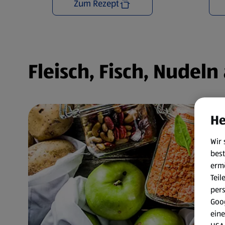
Zum Rezept
Fleisch, Fisch, Nudel
He
Wir 
best
erm
Teil
per
Goog
eine