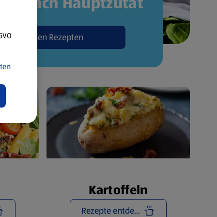
pte nach Hauptzutat
SGVO
Zu den Rezepten
ten
Kartoffeln
Rezepte entdecken