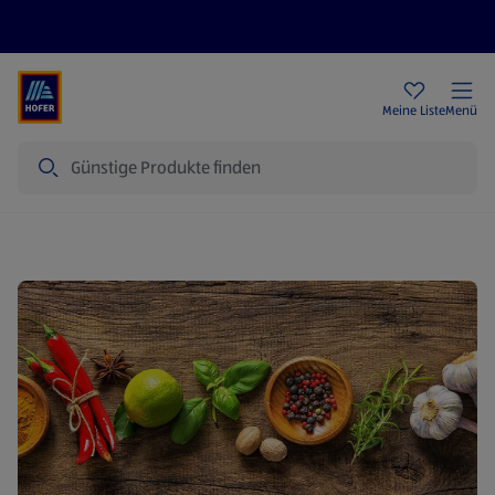
Rezeptwelt
Newsletter
HOFER Filialen
Meine Liste
Menü
Suche