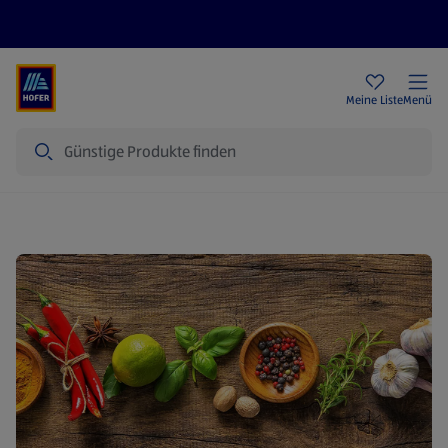
Rezeptwelt
Newsletter
HOFER Filialen
Meine Liste
Menü
Suche