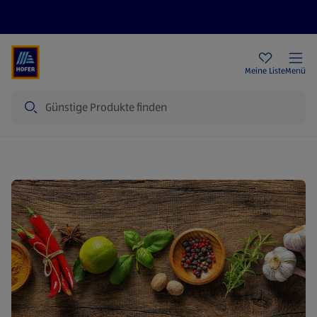
Rezeptwelt
Newsletter
HOFER Filialen
Meine Liste
Menü
Suche