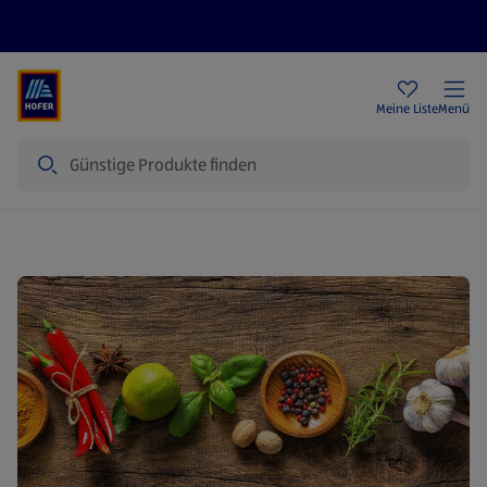
Rezeptwelt
Newsletter
HOFER Filialen
Meine Liste
Menü
Suche