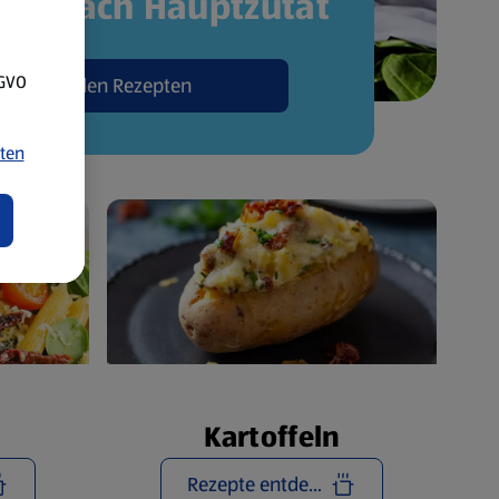
pte nach Hauptzutat
SGVO
Zu den Rezepten
ten
Kartoffeln
Rezepte entdecken