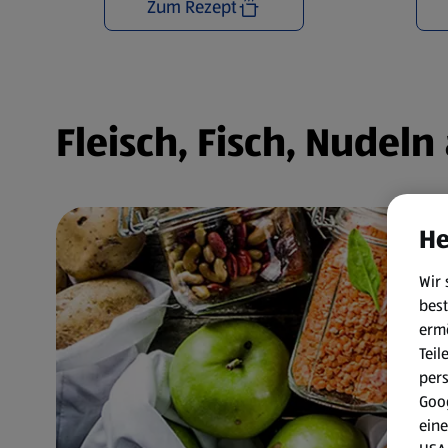
Zum Rezept
Fleisch, Fisch, Nudel
He
Wir 
best
erm
Teil
per
Goog
eine