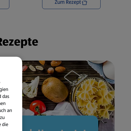
Zum Rezept
 Rezepte
e
gien
d das
nen
uch an
 zu
 die