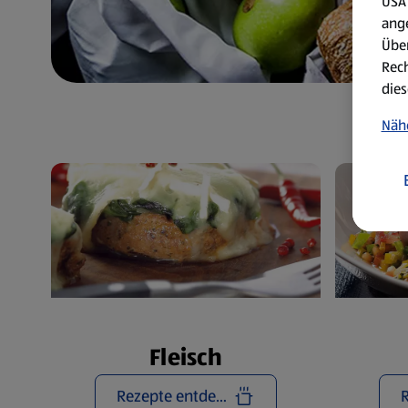
USA 
ang
Über
Rech
dies
Näh
Fleisch
Rezepte entdecken