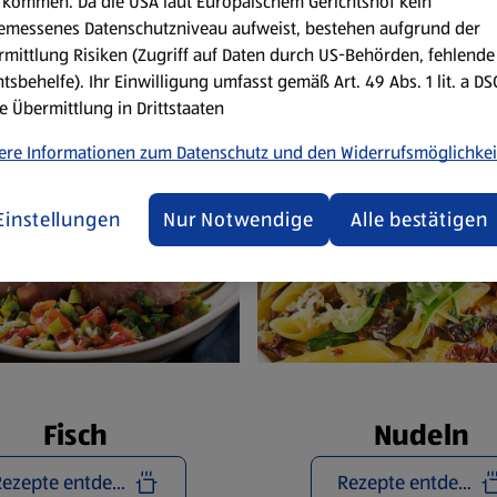
Reze
kommen. Da die USA laut Europäischem Gerichtshof kein
emessenes Datenschutzniveau aufweist, bestehen aufgrund der
mittlung Risiken (Zugriff auf Daten durch US-Behörden, fehlende
tsbehelfe). Ihr Einwilligung umfasst gemäß Art. 49 Abs. 1 lit. a D
e Übermittlung in Drittstaaten
ere Informationen zum Datenschutz und den Widerrufsmöglichkei
Einstellungen
Nur Notwendige
Alle bestätigen
Fisch
Nudeln
Rezepte entdecken
Rezepte entdecken