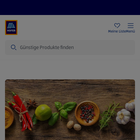
Rezeptwelt
Newsletter
HOFER Filialen
Meine Liste
Menü
Suche