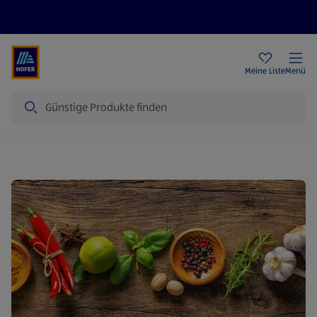
Rezeptwelt
Newsletter
HOFER Filialen
Meine Liste
Menü
Suche