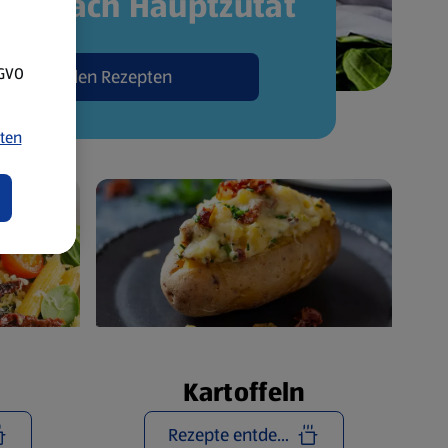
pte nach Hauptzutat
SGVO
Zu den Rezepten
ten
Kartoffeln
Rezepte entdecken