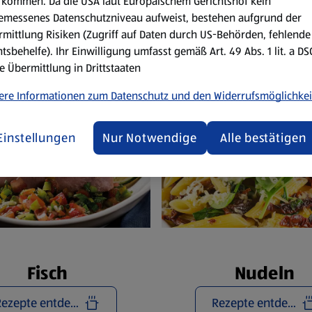
Reze
kommen. Da die USA laut Europäischem Gerichtshof kein
emessenes Datenschutzniveau aufweist, bestehen aufgrund der
mittlung Risiken (Zugriff auf Daten durch US-Behörden, fehlende
tsbehelfe). Ihr Einwilligung umfasst gemäß Art. 49 Abs. 1 lit. a D
e Übermittlung in Drittstaaten
ere Informationen zum Datenschutz und den Widerrufsmöglichkei
Einstellungen
Nur Notwendige
Alle bestätigen
Fisch
Nudeln
Rezepte entdecken
Rezepte entdecken