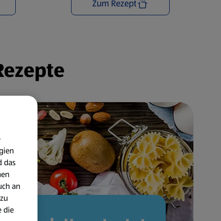
Zum Rezept
 Rezepte
e
gien
d das
nen
uch an
 zu
 die