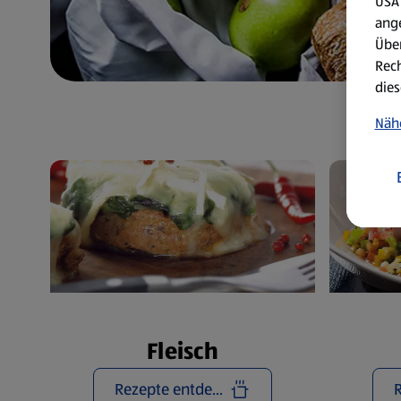
USA 
ang
Über
Rech
dies
Näh
Fleisch
Rezepte entdecken