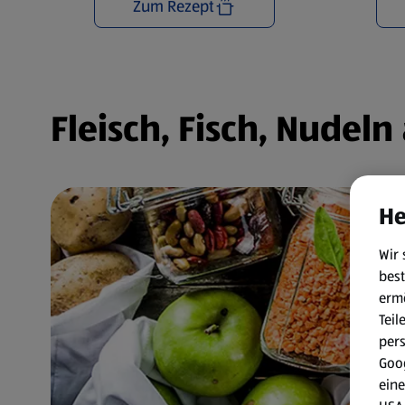
Zum Rezept
Fleisch, Fisch, Nudel
He
Wir 
best
erm
Teil
per
Goog
eine