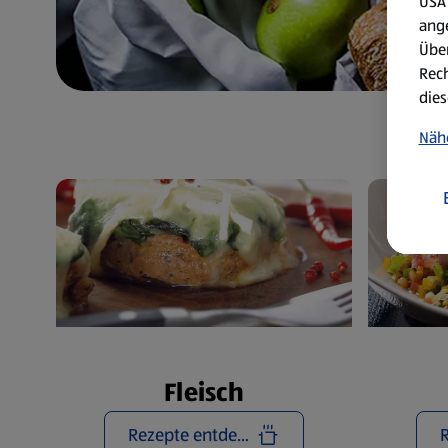
USA 
ang
Über
Rech
dies
Näh
Fleisch
Rezepte entdecken