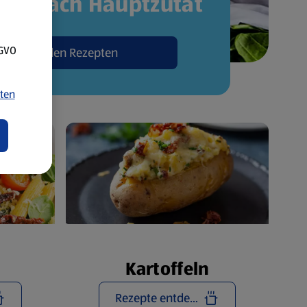
pte nach Hauptzutat
SGVO
Zu den Rezepten
ten
Kartoffeln
Rezepte entdecken