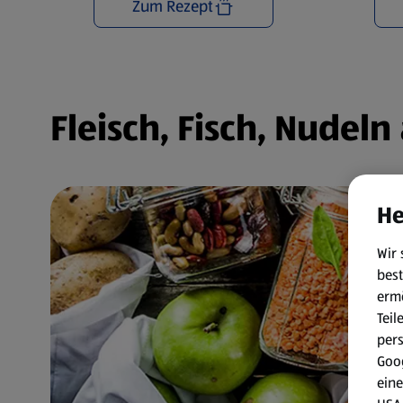
Zum Rezept
Fleisch, Fisch, Nudel
He
Wir 
best
erm
Teil
per
Goog
eine