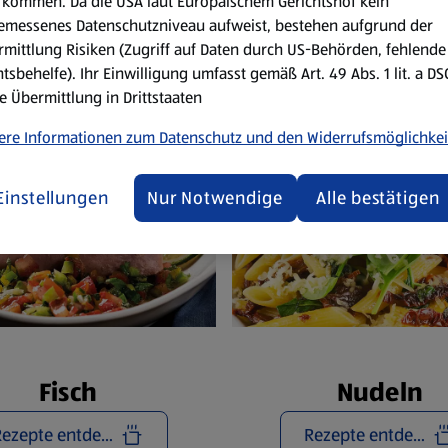
Reze
kommen. Da die USA laut Europäischem Gerichtshof kein
emessenes Datenschutzniveau aufweist, bestehen aufgrund der
mittlung Risiken (Zugriff auf Daten durch US-Behörden, fehlende
tsbehelfe). Ihr Einwilligung umfasst gemäß Art. 49 Abs. 1 lit. a D
e Übermittlung in Drittstaaten
ere Informationen zum Datenschutz und den Widerrufsmöglichkei
Einstellungen
Nur Notwendige
Alle bestätigen
Fisch
Nudeln
Rezepte entdecken
Rezepte entdecken