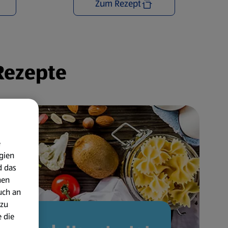
Zum Rezept
 Rezepte
e
gien
d das
nen
uch an
 zu
 die