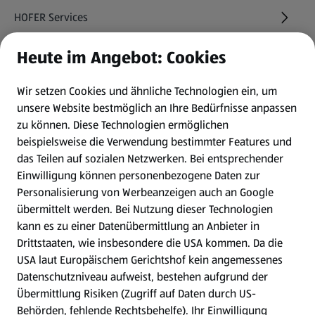
HOFER Services
Heute im Angebot: Cookies
Newsletter
Wir setzen Cookies und ähnliche Technologien ein, um
WhatsApp
unsere Website bestmöglich an Ihre Bedürfnisse anpassen
zu können.
Diese Technologien ermöglichen
Gewinnspiele
beispielsweise die Verwendung bestimmter Features und
das Teilen auf sozialen Netzwerken. Bei entsprechender
Einwilligung können personenbezogene Daten zur
Mein HOFER. Meine Einkäufe.
Personalisierung von Werbeanzeigen auch an Google
übermittelt werden. Bei Nutzung dieser Technologien
Meine Meinung. Mein HOFER.
kann es zu einer Datenübermittlung an Anbieter in
Drittstaaten, wie insbesondere die USA kommen. Da die
Gutscheingroßbestellung
USA laut Europäischem Gerichtshof kein angemessenes
(öffnet in einem neuen Tab)
Datenschutzniveau aufweist, bestehen aufgrund der
Übermittlung Risiken (Zugriff auf Daten durch US-
Folge uns hier:
Behörden, fehlende Rechtsbehelfe). Ihr Einwilligung