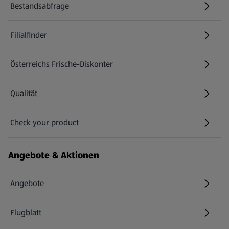
Bestandsabfrage
(öffnet in einem neuen Tab)
Filialfinder
Österreichs Frische-Diskonter
Qualität
Check your product
(öffnet in einem neuen Tab)
Angebote & Aktionen
Angebote
Flugblatt