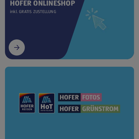
HOFER ONLINESHOP
inkl. GRATIS ZUSTELLUNG
(öffnet in einem neuen Tab)