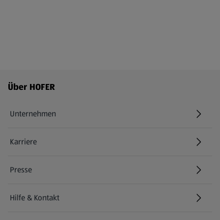
Fußzeilenmenü - weitere Links
Über HOFER
Unternehmen
Karriere
(öffnet in einem neuen Tab)
Presse
Hilfe & Kontakt
(öffnet in einem neuen Tab)