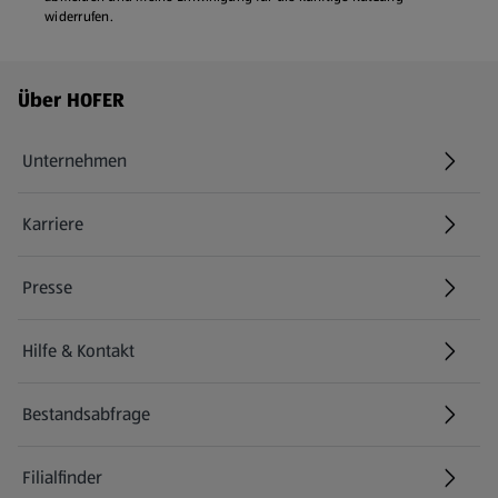
widerrufen.
Fußzeilenmenü - weitere Links
Über HOFER
Unternehmen
Karriere
(öffnet in einem neuen Tab)
Presse
Hilfe & Kontakt
(öffnet in einem neuen Tab)
Bestandsabfrage
(öffnet in einem neuen Tab)
Filialfinder