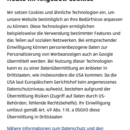
Wir setzen Cookies und ähnliche Technologien ein, um
WhatsApp
unsere Website bestmöglich an Ihre Bedürfnisse anpassen
zu können.
Diese Technologien ermöglichen
Gewinnspiele
beispielsweise die Verwendung bestimmter Features und
das Teilen auf sozialen Netzwerken. Bei entsprechender
Einwilligung können personenbezogene Daten zur
Mein HOFER. Meine Einkäufe.
Personalisierung von Werbeanzeigen auch an Google
übermittelt werden. Bei Nutzung dieser Technologien
Meine Meinung. Mein HOFER.
kann es zu einer Datenübermittlung an Anbieter in
Drittstaaten, wie insbesondere die USA kommen. Da die
Gutscheingroßbestellung
USA laut Europäischem Gerichtshof kein angemessenes
(öffnet in einem neuen Tab)
Datenschutzniveau aufweist, bestehen aufgrund der
Übermittlung Risiken (Zugriff auf Daten durch US-
Folge uns hier:
Behörden, fehlende Rechtsbehelfe). Ihr Einwilligung
umfasst gemäß Art. 49 Abs. 1 lit. a DSGVO diese
Übermittlung in Drittstaaten
Jetzt die HOFER App downloaden
Nähere Informationen zum Datenschutz und den