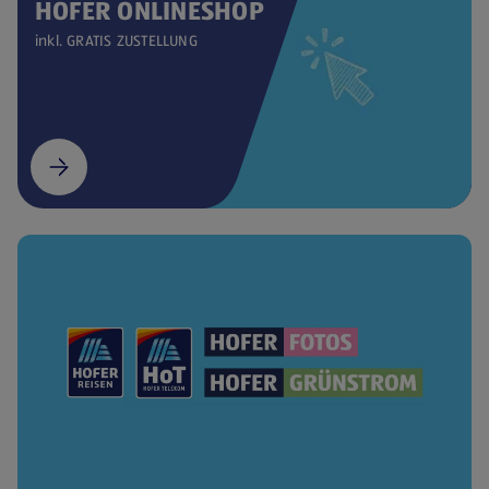
HOFER ONLINESHOP
inkl. GRATIS ZUSTELLUNG
(öffnet in einem neuen Tab)