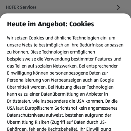
HOFER Services
Heute im Angebot: Cookies
Newsletter
Wir setzen Cookies und ähnliche Technologien ein, um
WhatsApp
unsere Website bestmöglich an Ihre Bedürfnisse anpassen
zu können.
Diese Technologien ermöglichen
Gewinnspiele
beispielsweise die Verwendung bestimmter Features und
das Teilen auf sozialen Netzwerken. Bei entsprechender
Einwilligung können personenbezogene Daten zur
Mein HOFER. Meine Einkäufe.
Personalisierung von Werbeanzeigen auch an Google
übermittelt werden. Bei Nutzung dieser Technologien
Meine Meinung. Mein HOFER.
kann es zu einer Datenübermittlung an Anbieter in
Drittstaaten, wie insbesondere die USA kommen. Da die
Gutscheingroßbestellung
USA laut Europäischem Gerichtshof kein angemessenes
(öffnet in einem neuen Tab)
Datenschutzniveau aufweist, bestehen aufgrund der
Übermittlung Risiken (Zugriff auf Daten durch US-
Folge uns hier:
Behörden, fehlende Rechtsbehelfe). Ihr Einwilligung