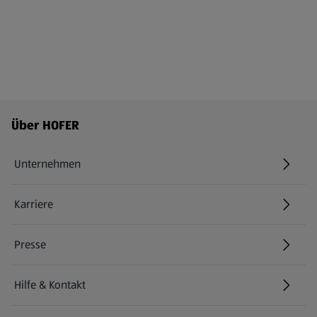
Fußzeilenmenü - weitere Links
Über HOFER
Unternehmen
Karriere
(öffnet in einem neuen Tab)
Presse
Hilfe & Kontakt
(öffnet in einem neuen Tab)