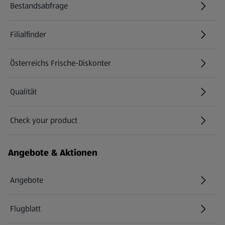
Bestandsabfrage
(öffnet in einem neuen Tab)
Filialfinder
Österreichs Frische-Diskonter
Qualität
Check your product
(öffnet in einem neuen Tab)
Angebote & Aktionen
Angebote
Flugblatt