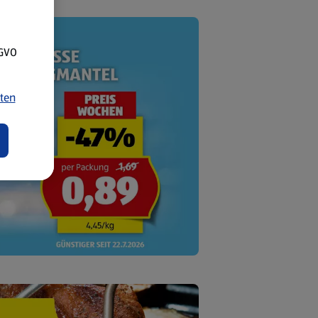
SGVO
ten