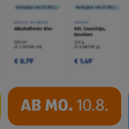
Verfügbar seit 07.08.2026
Verfügbar seit 07.08.2026
KÜHLES BLONDES
LORENZ
Alkoholfreies Bier
XXL Crunchips,
Gesalzen
330 ml
220 g
(€ 1,20/500 ml)
(€ 0,68/100 g)
€ 0,79
€ 1,49
¹
¹