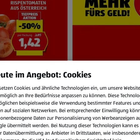
ute im Angebot: Cookies
setzen Cookies und ähnliche Technologien ein, um unsere Websit
NEN
HOFER Pr
möglich an Ihre Bedürfnisse anpassen zu können.
Diese Technolo
und Sa. 8.8.
Immer zum HOFER
öglichen beispielsweise die Verwendung bestimmter Features un
en auf sozialen Netzwerken. Bei entsprechender Einwilligung kön
sonenbezogene Daten zur Personalisierung von Werbeanzeigen a
le übermittelt werden. Bei Nutzung dieser Technologien kann es
r Datenübermittlung an Anbieter in Drittstaaten, wie insbesondere