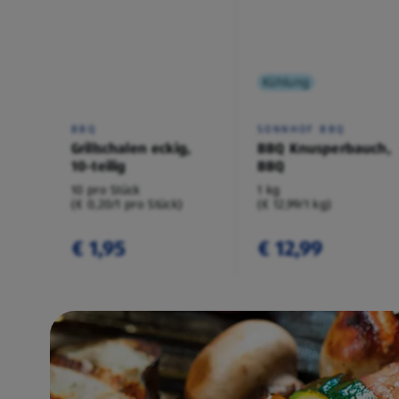
Kühlung
BBQ
SONNHOF BBQ
Grillschalen eckig,
BBQ Knusperbauch,
10-teilig
BBQ
10 pro Stück
1 kg
(€ 0,20/1 pro Stück)
(€ 12,99/1 kg)
€ 1,95
€ 12,99