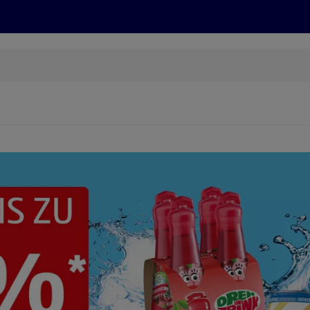
Grillen
ONLINESHOP
HOFER REISEN, HoT, FOTOS, GRÜN
(öffnet in einem neuen Tab)