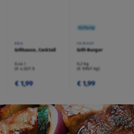
Kühlung
BBQ
FAIRHOF
Grillsauce, Cocktail
Grill-Burger
0,44 l
0,2 kg
(€ 4,52/1 l)
(€ 9,95/1 kg)
€ 1,99
€ 1,99