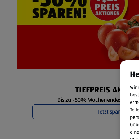
He
Wir 
TIEFPREIS AKTIO
best
Bis zu -50% Wochenende: Fr. 7.8. 
erm
Teil
Jetzt sparen
per
Goog
eine