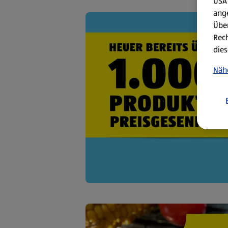
USA 
ang
Über
Rech
dies
Näh