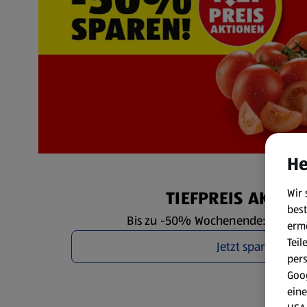
He
Wir 
TIEFPREIS AKTIO
best
Bis zu -50% Wochenende: Fr. 7.8. 
erm
Teil
Jetzt sparen
per
Goog
eine