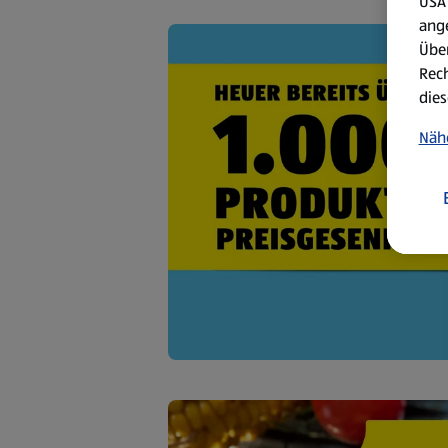
USA 
ang
Über
Rech
dies
Näh