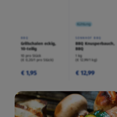
Kühlung
BBQ
SONNHOF BBQ
Grillschalen eckig,
BBQ Knusperbauch,
10-teilig
BBQ
10 pro Stück
1 kg
(€ 0,20/1 pro Stück)
(€ 12,99/1 kg)
€ 1,95
€ 12,99