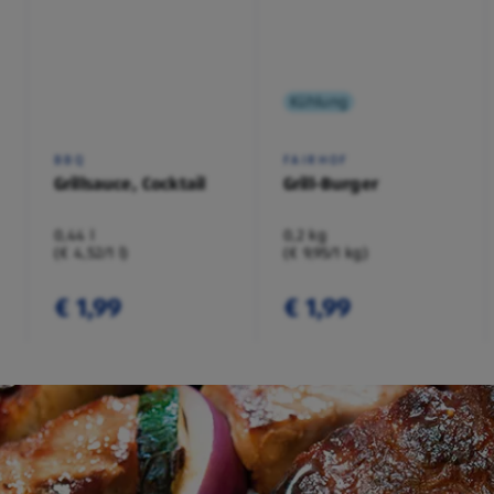
Kühlung
BBQ
FAIRHOF
Grillsauce, Cocktail
Grill-Burger
0,44 l
0,2 kg
(€ 4,52/1 l)
(€ 9,95/1 kg)
€ 1,99
€ 1,99