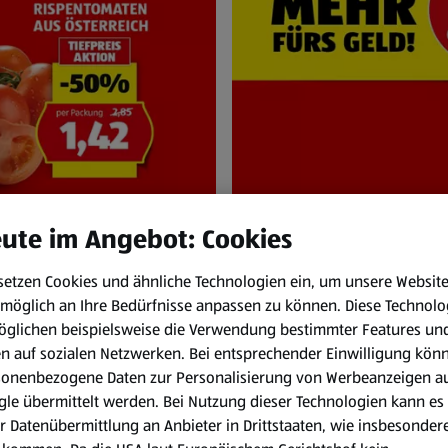
ute im Angebot: Cookies
setzen Cookies und ähnliche Technologien ein, um unsere Websit
NEN
HOFER Pr
möglich an Ihre Bedürfnisse anpassen zu können.
Diese Technolo
und Sa. 8.8.
Immer zum HOFER
öglichen beispielsweise die Verwendung bestimmter Features un
en auf sozialen Netzwerken. Bei entsprechender Einwilligung kön
sonenbezogene Daten zur Personalisierung von Werbeanzeigen a
le übermittelt werden. Bei Nutzung dieser Technologien kann es
r Datenübermittlung an Anbieter in Drittstaaten, wie insbesondere