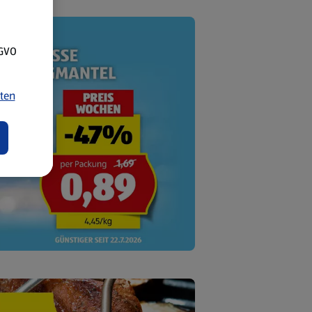
SGVO
ten