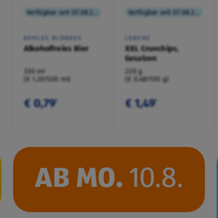
Verfügbar seit 07.08.2026
Verfügbar seit 07.08.2026
KÜHLES BLONDES
LORENZ
Alkoholfreies Bier
XXL Crunchips,
Gesalzen
330 ml
220 g
(€ 1,20/500 ml)
(€ 0,68/100 g)
€ 0,79
€ 1,49
¹
¹