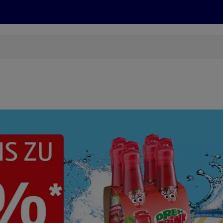
Grillen
ONLINESHOP
HOFER REISEN, HoT, FOTOS, GRÜN
(öffnet in einem neuen Tab)