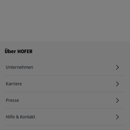
Fußzeilenmenü - weitere Links
Über HOFER
Unternehmen
Karriere
(öffnet in einem neuen Tab)
Presse
Hilfe & Kontakt
(öffnet in einem neuen Tab)