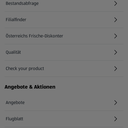
Bestandsabfrage
(öffnet in einem neuen Tab)
Filialfinder
Österreichs Frische-Diskonter
Qualität
Check your product
(öffnet in einem neuen Tab)
Angebote & Aktionen
Angebote
Flugblatt