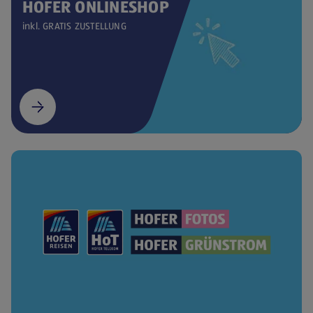
HOFER ONLINESHOP
inkl. GRATIS ZUSTELLUNG
(öffnet in einem neuen Tab)