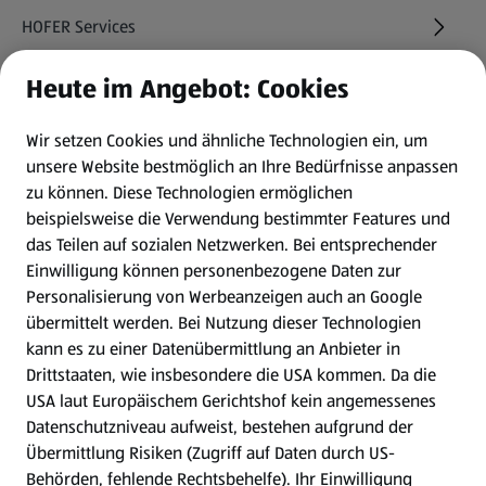
HOFER Services
Heute im Angebot: Cookies
Newsletter
Wir setzen Cookies und ähnliche Technologien ein, um
WhatsApp
unsere Website bestmöglich an Ihre Bedürfnisse anpassen
zu können.
Diese Technologien ermöglichen
Gewinnspiele
beispielsweise die Verwendung bestimmter Features und
das Teilen auf sozialen Netzwerken. Bei entsprechender
Einwilligung können personenbezogene Daten zur
Mein HOFER. Meine Einkäufe.
Personalisierung von Werbeanzeigen auch an Google
übermittelt werden. Bei Nutzung dieser Technologien
Meine Meinung. Mein HOFER.
kann es zu einer Datenübermittlung an Anbieter in
Drittstaaten, wie insbesondere die USA kommen. Da die
Gutscheingroßbestellung
USA laut Europäischem Gerichtshof kein angemessenes
(öffnet in einem neuen Tab)
Datenschutzniveau aufweist, bestehen aufgrund der
Übermittlung Risiken (Zugriff auf Daten durch US-
Folge uns hier:
Behörden, fehlende Rechtsbehelfe). Ihr Einwilligung