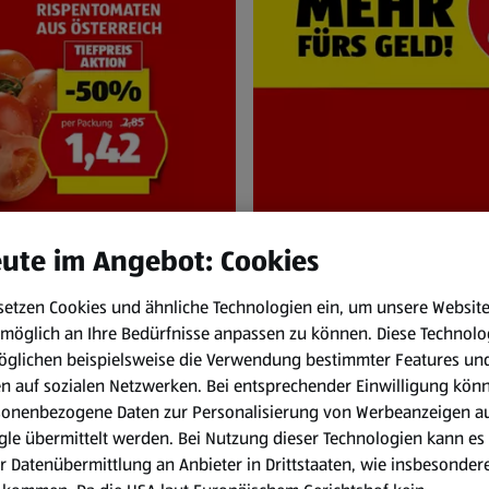
ute im Angebot: Cookies
setzen Cookies und ähnliche Technologien ein, um unsere Websit
NEN
HOFER Pr
möglich an Ihre Bedürfnisse anpassen zu können.
Diese Technolo
und Sa. 8.8.
Immer zum HOFER
öglichen beispielsweise die Verwendung bestimmter Features un
en auf sozialen Netzwerken. Bei entsprechender Einwilligung kön
sonenbezogene Daten zur Personalisierung von Werbeanzeigen a
le übermittelt werden. Bei Nutzung dieser Technologien kann es
r Datenübermittlung an Anbieter in Drittstaaten, wie insbesondere