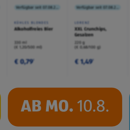
Verfügbar seit 07.08.2026
Verfügbar seit 07.08.2026
KÜHLES BLONDES
LORENZ
Alkoholfreies Bier
XXL Crunchips,
Gesalzen
330 ml
220 g
(€ 1,20/500 ml)
(€ 0,68/100 g)
€ 0,79
€ 1,49
¹
¹