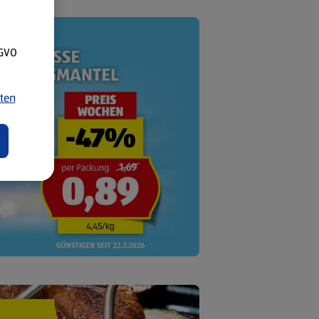
SGVO
ten