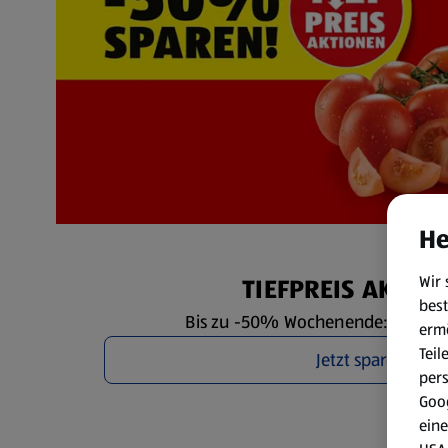
He
Wir 
TIEFPREIS AKTIO
best
Bis zu -50% Wochenende: Fr. 7.8. 
erm
Teil
Jetzt sparen
per
Goog
eine