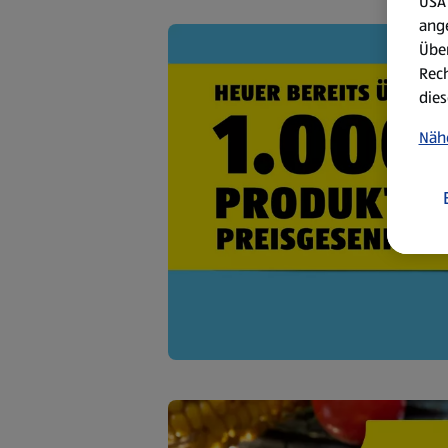
USA 
ang
Über
Rech
dies
Näh