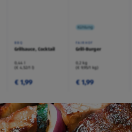
Kühlung
BBQ
FAIRHOF
Grillsauce, Cocktail
Grill-Burger
0,44 l
0,2 kg
(€ 4,52/1 l)
(€ 9,95/1 kg)
€ 1,99
€ 1,99