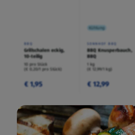
Kühlung
BBQ
SONNHOF BBQ
Grillschalen eckig,
BBQ Knusperbauch,
10-teilig
BBQ
10 pro Stück
1 kg
(€ 0,20/1 pro Stück)
(€ 12,99/1 kg)
€ 1,95
€ 12,99