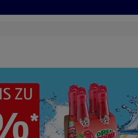
Grillen
ONLINESHOP
HOFER REISEN, HoT, FOTOS, GRÜN
(öffnet in einem neuen Tab)