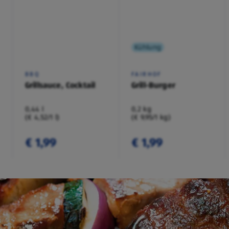
Kühlung
BBQ
FAIRHOF
Grillsauce, Cocktail
Grill-Burger
0,44 l
0,2 kg
(€ 4,52/1 l)
(€ 9,95/1 kg)
€ 1,99
€ 1,99