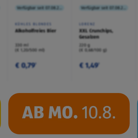
Verfügbar seit 07.08.2026
Verfügbar seit 07.08.2026
KÜHLES BLONDES
LORENZ
Alkoholfreies Bier
XXL Crunchips,
Gesalzen
330 ml
220 g
(€ 1,20/500 ml)
(€ 0,68/100 g)
€ 0,79
€ 1,49
¹
¹