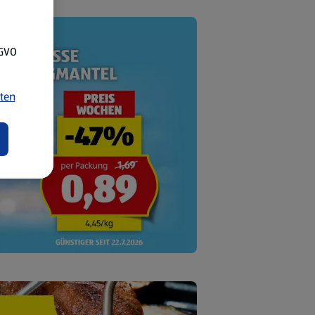
SGVO
ten