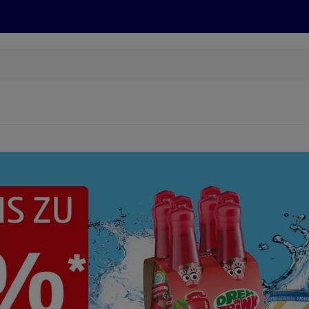
Grillen
ONLINESHOP
HOFER REISEN, HoT, FOTOS, GRÜN
(öffnet in einem neuen Tab)