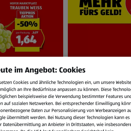
ute im Angebot: Cookies
setzen Cookies und ähnliche Technologien ein, um unsere Websit
NEN
HOFER Pr
möglich an Ihre Bedürfnisse anpassen zu können.
Diese Technolo
bis Mi. 12.8.
Immer zum HOFER
öglichen beispielsweise die Verwendung bestimmter Features un
en auf sozialen Netzwerken. Bei entsprechender Einwilligung kön
sonenbezogene Daten zur Personalisierung von Werbeanzeigen a
le übermittelt werden. Bei Nutzung dieser Technologien kann es
r Datenübermittlung an Anbieter in Drittstaaten, wie insbesondere