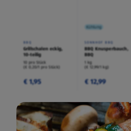
Kühlung
BBQ
SONNHOF BBQ
Grillschalen eckig,
BBQ Knusperbauch,
10-teilig
BBQ
10 pro Stück
1 kg
(€ 0,20/1 pro Stück)
(€ 12,99/1 kg)
€ 1,95
€ 12,99