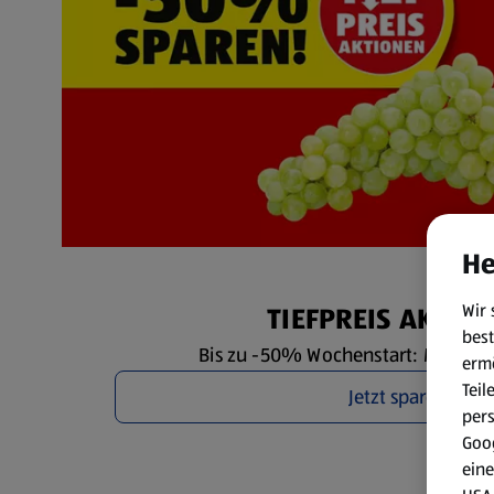
He
Wir 
TIEFPREIS AKTIO
best
Bis zu -50% Wochenstart: Mo. 10.8. 
erm
Teil
Jetzt sparen
per
Goog
eine