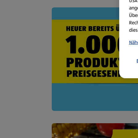
USA 
ang
Über
Rech
dies
Näh